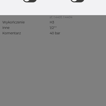
316, 316/316L, 316L, 316(l), 4401/4 316/L,
4404, 4404/316L, 4404-316/316L,
4408, 4418, QT900, 4432, 4432/316L,
4460, 4462, 4571, 4571 316Ti, syrefast,
sf, 1.4401, 1.4404
Wykończenie
H3
Inne
1/2""
Komentarz
40 bar