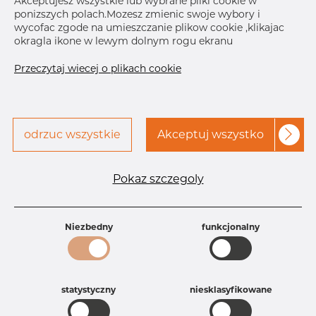
Akceptujesz wszystkie lub wybrane pliki cookie w
ponizszych polach.Mozesz zmienic swoje wybory i
wycofac zgode na umieszczanie plikow cookie ,klikajac
okragla ikone w lewym dolnym rogu ekranu
Przeczytaj wiecej o plikach cookie
odrzuc wszystkie
Akceptuj wszystko
Specyfikacja produktu
Id produktu
DN28341735
Pokaz szczegoly
Rozmiar
12,7 mm
Grubość
1,65 mm
Waga
0.06 kg
Niezbedny
funkcjonalny
Główna grupa
Armatura
Grupa
Armatura spożywcza
rezerwowa sprzedaz
Złącza aseptyczne
Product group
DIN 11864-1 BS, Króciec
statystyczny
niesklasyfikowane
stożkowy
Jakość
4404/316L