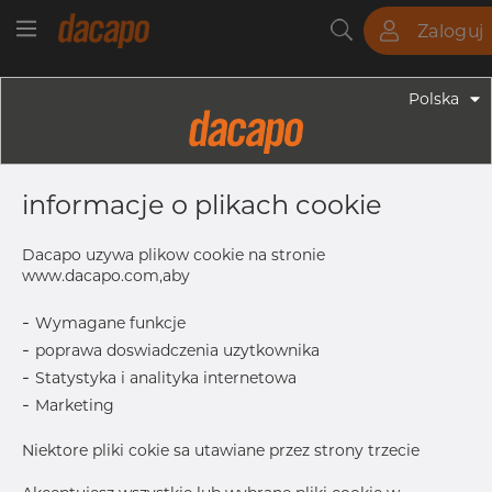
Zaloguj
Rury
Pręty
Blachy
Armatura
Polska
Armatura - Armatura Spożywcza
1/2" 12.7 X 1.65 Mm - DIN 11864-1 BS,
informacje o plikach cookie
Króciec Stożkowy, 4404/316L, 40
Bar, 1/2"", H3
Dacapo uzywa plikow cookie na stronie
www.dacapo.com,aby
-
Wymagane funkcje
drukuj etykiete
-
poprawa doswiadczenia uzytkownika
-
Statystyka i analityka internetowa
-
Marketing
Niektore pliki cokie sa utawiane przez strony trzecie