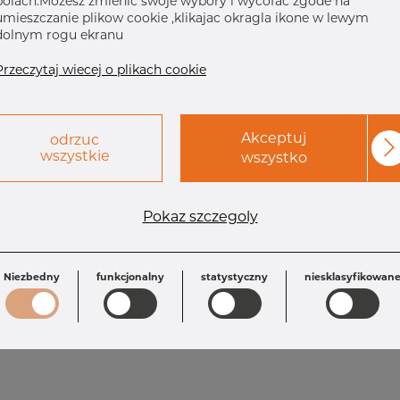
polach.Mozesz zmienic swoje wybory i wycofac zgode na
umieszczanie plikow cookie ,klikajac okragla ikone w lewym
dolnym rogu ekranu
Przeczytaj wiecej o plikach cookie
Akceptuj
odrzuc
wszystkie
wszystko
Pokaz szczegoly
Niezbedny
funkcjonalny
statystyczny
niesklasyfikowan