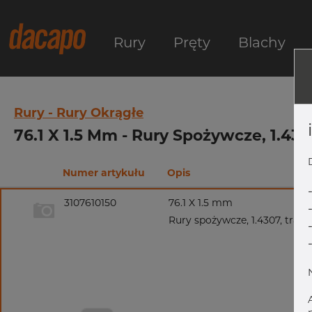
Rury
Pręty
Blachy
Rury - Rury Okrągłe
76.1 X 1.5 Mm - Rury Spożywcze, 1.43
Numer artykułu
Opis
3107610150
76.1 X 1.5 mm
Rury spożywcze, 1.4307, trawi