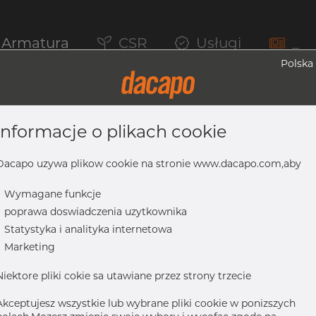
Armatura
CSR
Usługi
_
Polska
informacje o plikach cookie
07, Trawiona, DIN 11850/EN 10357 BC, C
Dacapo uzywa plikow cookie na stronie www.dacapo.com,aby
-
Wymagane funkcje
-
poprawa doswiadczenia uzytkownika
ona, DIN 11850/EN 10357 BC, CL1, wyżarzane
-
Statystyka i analityka internetowa
-
Marketing
Niektore pliki cokie sa utawiane przez strony trzecie
Akceptujesz wszystkie lub wybrane pliki cookie w ponizszych