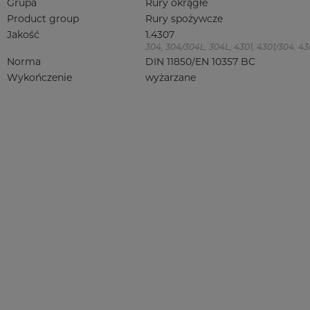
Grupa
Rury okrągłe
Product group
Rury spożywcze
Jakość
1.4307
304, 304/304L, 304L, 4301, 4301/304, 4301
Norma
DIN 11850/EN 10357 BC
Wykończenie
wyżarzane