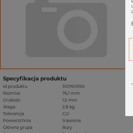
Specyfikacja produktu
Id produktu
3107610150
Rozmiar
76,1 mm
Grubość
1,5 mm
Waga
2.8 kg
Tolerancja
CL1
Powierzchnia
trawiona
Główna grupa
Rury