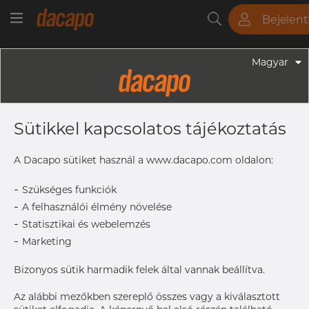
Bejelen
Csövek
Rudak
Lemezek
Szerelvények
Magyar
Szerelvények - Élelmiszeripari Szerelvények
15.0 - 15.9 Mm - Csőbilincs, Rövid
Sütikkel kapcsolatos tájékoztatás
Szárú, 316L
A Dacapo sütiket használ a www.dacapo.com oldalon:
-
Címke nyomtatása
Szükséges funkciók
-
A felhasználói élmény növelése
-
Statisztikai és webelemzés
-
Marketing
Bizonyos sütik harmadik felek által vannak beállítva.
Az alábbi mezőkben szereplő összes vagy a kiválasztott