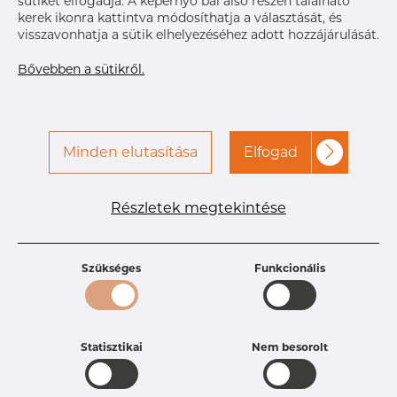
sütiket elfogadja. A képernyő bal alsó részén található
kerek ikonra kattintva módosíthatja a választását, és
visszavonhatja a sütik elhelyezéséhez adott hozzájárulását.
Bővebben a sütikről.
Minden elutasítása
Elfogad
Termékleírások
Termékazonosító
DP20251925
Méret
15-15,9 mm
Részletek megtekintése
Súly
0.1 kg
Szükséges
Funkcionális
Statisztikai
Nem besorolt