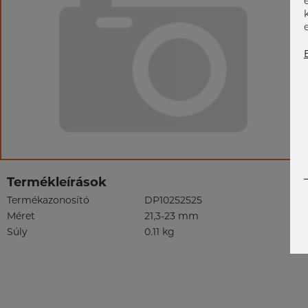
Termékleírások
Termékazonosító
DP10252525
Méret
21,3-23 mm
Súly
0.11 kg