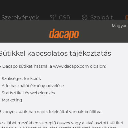
Szerelvények
CSR
Szolgált.
Magyar
Sütikkel kapcsolatos tájékoztatás
, 316L
A Dacapo sütiket használ a www.dacapo.com oldalon:
-
Szükséges funkciók
-
A felhasználói élmény növelése
-
Statisztikai és webelemzés
-
Marketing
Bizonyos sütik harmadik felek által vannak beállítva.
Az alábbi mezőkben szereplő összes vagy a kiválasztott sütiket