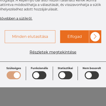
elfogadja. A képernyő bal alsó részén található kerek ikonra
kattintva módosíthatja a választását, és visszavonhatja a sütik
elhelyezéséhez adott hozzájárulását.
Bővebben a sütikről.
Minden elutasítása
Elfogad
Részletek megtekintése
Szükséges
Funkcionális
Statisztikai
Nem besorolt