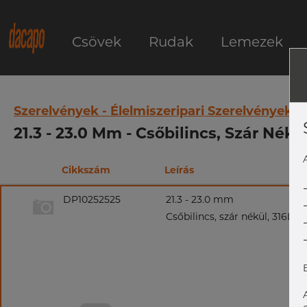
Csövek
Rudak
Lemezek
Szerelvények - Élelmiszeripari Szerelvények
21.3 - 23.0 Mm - Csőbilincs, Szár Nékül
Cikkszám
Leírás
DP10252525
21.3 - 23.0 mm
Csőbilincs, szár nékül, 316L