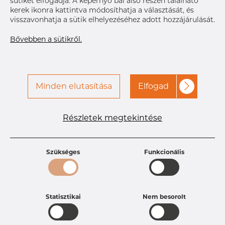
sütiket elfogadja. A képernyő bal alsó részén található
kerek ikonra kattintva módosíthatja a választását, és
visszavonhatja a sütik elhelyezéséhez adott hozzájárulását.
Bővebben a sütikről.
Minden elutasítása
Elfogad
Termékleírások
Termékazonosító
DP20254690
Méret
51 mm
Részletek megtekintése
Súly
0.25 kg
Szükséges
Funkcionális
Statisztikai
Nem besorolt