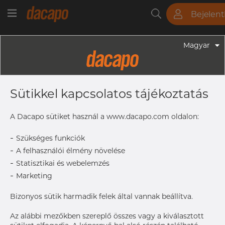
Bejelen
Csövek
Rudak
Lemezek
Szerelvények
Magyar
Szerelvények - Élelmiszeripari Szerelvények
51.0 Mm - Csőbilincs, Rövid Szárú,
Sütikkel kapcsolatos tájékoztatás
316L
A Dacapo sütiket használ a www.dacapo.com oldalon:
-
Címke nyomtatása
Szükséges funkciók
-
A felhasználói élmény növelése
-
Statisztikai és webelemzés
-
Marketing
Bizonyos sütik harmadik felek által vannak beállítva.
Az alábbi mezőkben szereplő összes vagy a kiválasztott