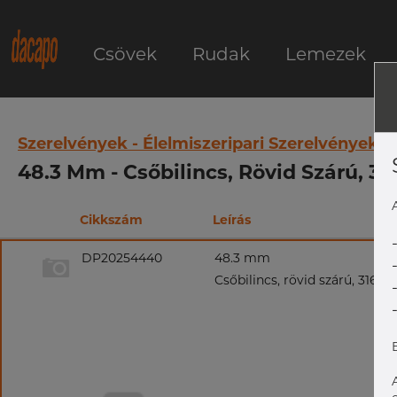
Csövek
Rudak
Lemezek
Szerelvények - Élelmiszeripari Szerelvények
48.3 Mm - Csőbilincs, Rövid Szárú, 31
Cikkszám
Leírás
DP20254440
48.3 mm
Csőbilincs, rövid szárú, 316L