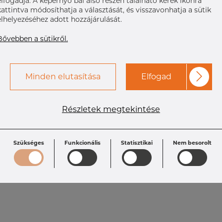
elfogadja. A képernyő bal alsó részén található kerek ikonra
kattintva módosíthatja a választását, és visszavonhatja a sütik
elhelyezéséhez adott hozzájárulását.
Bővebben a sütikről.
Minden elutasítása
Elfogad
Részletek megtekintése
Szükséges
Funkcionális
Statisztikai
Nem besorolt