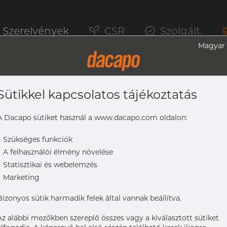
Szerelvények
CSR
Szolgált.
Magyar
Sütikkel kapcsolatos tájékoztatás
6L
A Dacapo sütiket használ a www.dacapo.com oldalon:
-
Szükséges funkciók
-
A felhasználói élmény növelése
-
Statisztikai és webelemzés
-
Marketing
Bizonyos sütik harmadik felek által vannak beállítva.
Az alábbi mezőkben szereplő összes vagy a kiválasztott sütiket