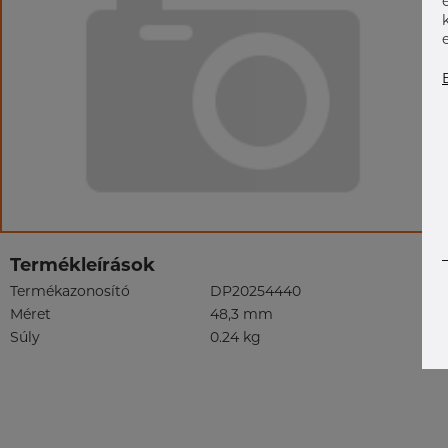
Termékleírások
Termékazonosító
DP20254440
Méret
48,3 mm
Súly
0.24 kg