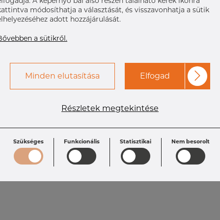
elfogadja. A képernyő bal alsó részén található kerek ikonra
kattintva módosíthatja a választását, és visszavonhatja a sütik
elhelyezéséhez adott hozzájárulását.
Bővebben a sütikről.
Minden elutasítása
Elfogad
Részletek megtekintése
Szükséges
Funkcionális
Statisztikai
Nem besorolt