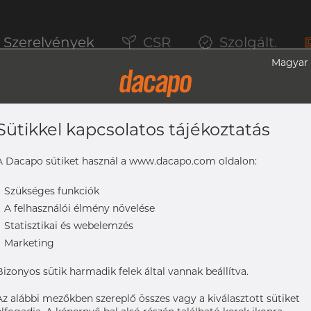
Szerelvények
CSR
Szolgált.
Magyar
Sütikkel kapcsolatos tájékoztatás
6L
A Dacapo sütiket használ a www.dacapo.com oldalon:
-
Szükséges funkciók
-
A felhasználói élmény növelése
-
Statisztikai és webelemzés
-
Marketing
Bizonyos sütik harmadik felek által vannak beállítva.
Az alábbi mezőkben szereplő összes vagy a kiválasztott sütiket