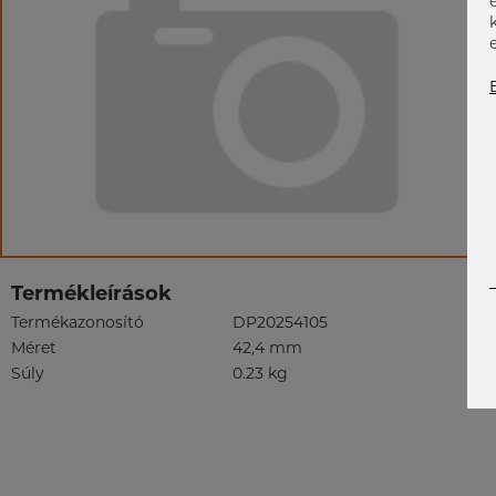
Termékleírások
Termékazonosító
DP20254105
Méret
42,4 mm
Súly
0.23 kg