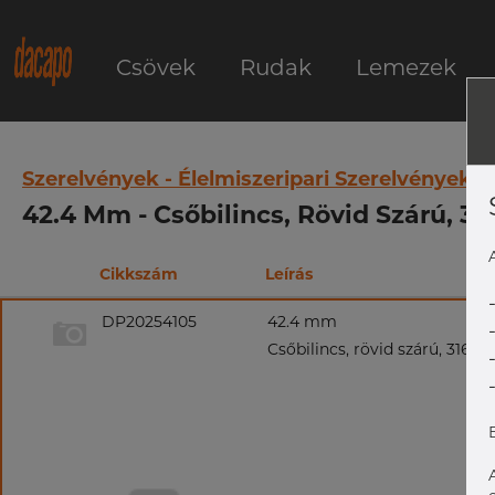
Csövek
Rudak
Lemezek
Szerelvények - Élelmiszeripari Szerelvények
42.4 Mm - Csőbilincs, Rövid Szárú, 31
Cikkszám
Leírás
DP20254105
42.4 mm
Csőbilincs, rövid szárú, 316L