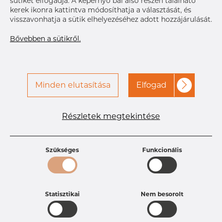
sütiket elfogadja. A képernyő bal alsó részén található
kerek ikonra kattintva módosíthatja a választását, és
visszavonhatja a sütik elhelyezéséhez adott hozzájárulását.
Bővebben a sütikről.
Minden elutasítása
Elfogad
Termékleírások
Termékazonosító
DP20253535
Méret
33,7 mm
Részletek megtekintése
Súly
0.22 kg
Szükséges
Funkcionális
Statisztikai
Nem besorolt