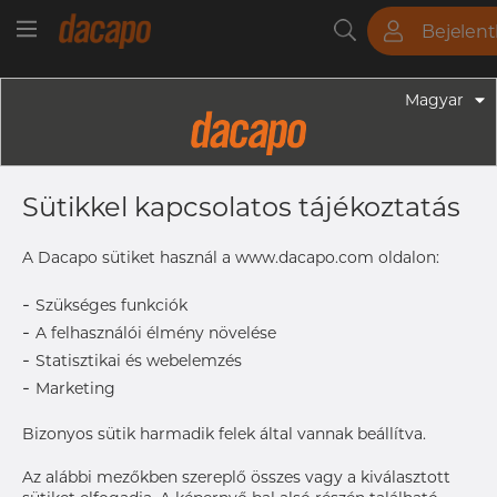
Bejelen
Csövek
Rudak
Lemezek
Szerelvények
Magyar
Szerelvények - Élelmiszeripari Szerelvények
33.7 Mm - Csőbilincs, Rövid Szárú,
Sütikkel kapcsolatos tájékoztatás
316L
A Dacapo sütiket használ a www.dacapo.com oldalon:
-
Címke nyomtatása
Szükséges funkciók
-
A felhasználói élmény növelése
-
Statisztikai és webelemzés
-
Marketing
Bizonyos sütik harmadik felek által vannak beállítva.
Az alábbi mezőkben szereplő összes vagy a kiválasztott