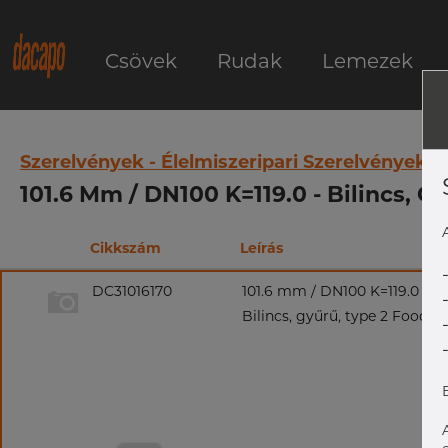
Csövek
Rudak
Lemezek
Szerelvények - Élelmiszeripari Szerelvények
101.6 Mm / DN100 K=119.0 - Bilincs, Gy
Cikkszám
Leírás
DC31016170
101.6 mm / DN100 K=119.0
Bilincs, gyűrű, type 2 Food & 