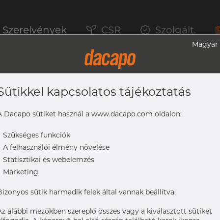
Szerelvények
CSR
Szolgált.
Magyar
Sütikkel kapcsolatos tájékoztatás
űrű, Type 2 Food & Dairy Plus, 304, Dup
A Dacapo sütiket használ a www.dacapo.com oldalon:
-
Szükséges funkciók
-
A felhasználói élmény növelése
Dairy Plus, 304, Dupla pin, K=119
-
Statisztikai és webelemzés
-
Marketing
Bizonyos sütik harmadik felek által vannak beállítva.
Az alábbi mezőkben szereplő összes vagy a kiválasztott sütiket