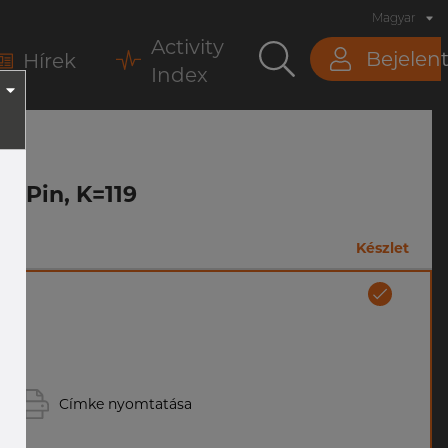
Magyar
Activity
Bejelen
Hírek
Index
la Pin, K=119
Készlet
Címke nyomtatása