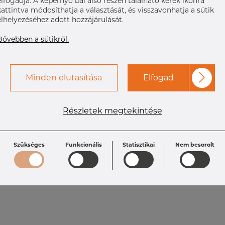
elfogadja. A képernyő bal alsó részén található kerek ikonra
kattintva módosíthatja a választását, és visszavonhatja a sütik
elhelyezéséhez adott hozzájárulását.
Bővebben a sütikről.
Minden elutasítása
Elfogad
Részletek megtekintése
Szükséges
Funkcionális
Statisztikai
Nem besorolt