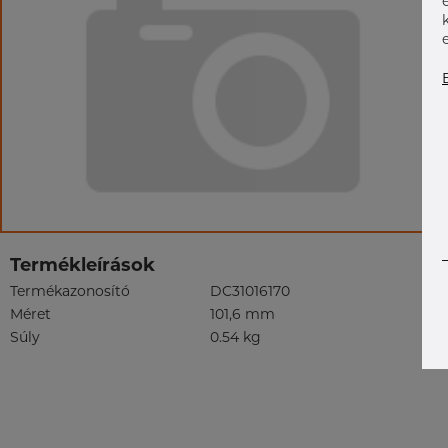
Termékleírások
Termékazonosító
DC31016170
Méret
101,6 mm
Súly
0.54 kg