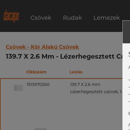
Csövek
Rudak
Lemezek
Csövek - Kör Alakú Csövek
139.7 X 2.6 Mm - Lézerhegesztett Csöv
Cikkszám
Leírás
1513970260
139.7 X 2.6 mm
Lézerhegesztett csövek, 1.4571