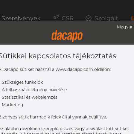
Szerelvények
CSR
Szolgált.
Magyar
Sütikkel kapcsolatos tájékoztatás
ek, 1.4571, EN 10217-7, TC2, Nem Lágyít
A Dacapo sütiket használ a www.dacapo.com oldalon:
-
Szükséges funkciók
-
A felhasználói élmény növelése
, EN 10217-7, TC2, nem lágyított, pácolt
-
Statisztikai és webelemzés
-
Marketing
Bizonyos sütik harmadik felek által vannak beállítva.
Az alábbi mezőkben szereplő összes vagy a kiválasztott sütiket