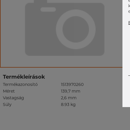
Termékleírások
Termékazonosító
1513970260
Méret
139,7 mm
Vastagság
2,6 mm
Súly
8.93 kg