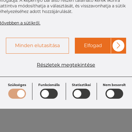
elfogadja. A képernyő bal alsó részén található kerek ikonra
kattintva módosíthatja a választását, és visszavonhatja a sütik
elhelyezéséhez adott hozzájárulását.
Bővebben a sütikről.
Minden elutasítása
Elfogad
Részletek megtekintése
Szükséges
Funkcionális
Statisztikai
Nem besorolt