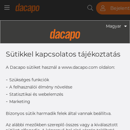
Bejelen
Csövek
Rudak
Lemezek
Szerelvények
Magyar
Csövek - Kör Alakú Csövek
21.3 X 2.0 Mm - Lézerhegesztett
Sütikkel kapcsolatos tájékoztatás
Csövek, 1.4571, EN 10217-7, TC2,
Nem Lágyított, Pácolt
A Dacapo sütiket használ a www.dacapo.com oldalon:
-
Szükséges funkciók
-
A felhasználói élmény növelése
Címke nyomtatása
-
Statisztikai és webelemzés
-
Marketing
RÉSZLETEK
Normál adagmennyiség
762 m
Bizonyos sütik harmadik felek által vannak beállítva.
Az alábbi mezőkben szereplő összes vagy a kiválasztott