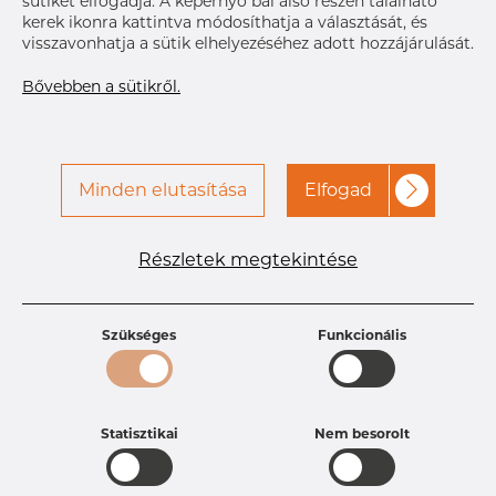
sütiket elfogadja. A képernyő bal alsó részén található
kerek ikonra kattintva módosíthatja a választását, és
visszavonhatja a sütik elhelyezéséhez adott hozzájárulását.
Bővebben a sütikről.
Minden elutasítása
Elfogad
Termékleírások
Részletek megtekintése
Termékazonosító
1502130200
Méret
21,3 mm
Vastagság
2 mm
Szükséges
Funkcionális
Súly
0.9 kg
Statisztikai
Nem besorolt