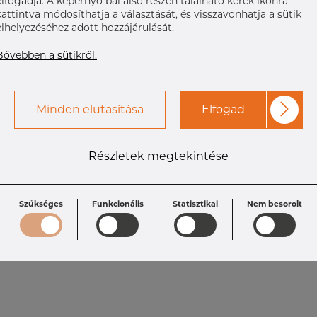
elfogadja. A képernyő bal alsó részén található kerek ikonra
kattintva módosíthatja a választását, és visszavonhatja a sütik
elhelyezéséhez adott hozzájárulását.
Bővebben a sütikről.
Minden elutasítása
Elfogad
Részletek megtekintése
Szükséges
Funkcionális
Statisztikai
Nem besorolt