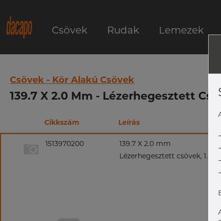
Csövek
Rudak
Lemezek
Csövek - Kör Alakú Csövek
139.7 X 2.0 Mm - Lézerhegesztett Csöv
Cikkszám
Leírás
1513970200
139.7 X 2.0 mm
Lézerhegesztett csövek, 1.4571