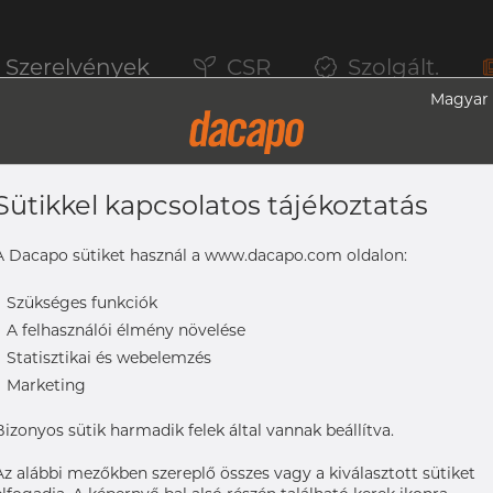
Szerelvények
CSR
Szolgált.
Magyar
Sütikkel kapcsolatos tájékoztatás
ek, 1.4571, EN 10217-7, TC2, Nem Lágyít
A Dacapo sütiket használ a www.dacapo.com oldalon:
-
Szükséges funkciók
-
A felhasználói élmény növelése
, EN 10217-7, TC2, nem lágyított, pácolt
-
Statisztikai és webelemzés
-
Marketing
Bizonyos sütik harmadik felek által vannak beállítva.
Az alábbi mezőkben szereplő összes vagy a kiválasztott sütiket