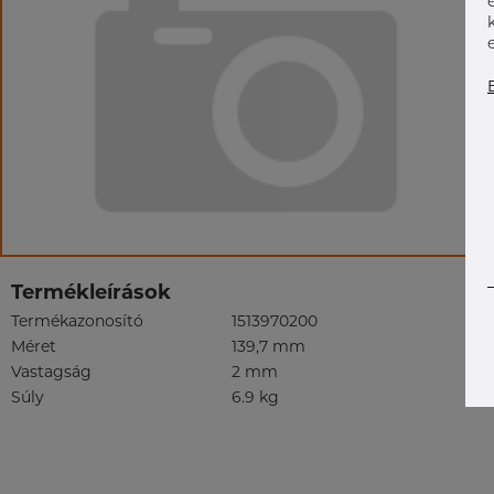
Termékleírások
Termékazonosító
1513970200
Méret
139,7 mm
Vastagság
2 mm
Súly
6.9 kg