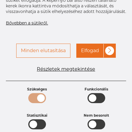
sütiket elfogadja. A képernyő bal alsó részén található
szállítmány
Dec 14, 2026
15
kerek ikonra kattintva módosíthatja a választását, és
visszavonhatja a sütik elhelyezéséhez adott hozzájárulását.
RÉSZLETEK
Bővebben a sütikről.
Minden elutasítása
Elfogad
Termékleírások
Részletek megtekintése
Termékazonosító
PB25252940
Méret
25,4 mm
Vastagság
1,65 mm
Szükséges
Funkcionális
Súly
0.11 kg
Statisztikai
Nem besorolt