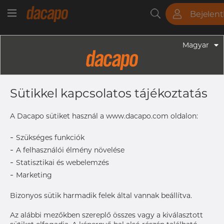
Bejelen
Csövek
Rudak
Lemezek
Szerelvények
Magyar
Szerelvények - Gyógyszeripari Fittingek
1" 25.4 X 1.65 Mm - Ív 45° WW, 316L,
Sütikkel kapcsolatos tájékoztatás
ASME BPE, DT-4.1.1-4 (DT-8), 1", SF4,
Ra Max. 0,38 Μm
A Dacapo sütiket használ a www.dacapo.com oldalon:
-
Szükséges funkciók
-
A felhasználói élmény növelése
A hozzáféréshez vegye fel
Címke nyomtatása
-
a kapcsolatot a Dacapo-
Statisztikai és webelemzés
val
-
Marketing
KÉZBESÍTÉS
Bizonyos sütik harmadik felek által vannak beállítva.
Oct 19, 2026
15
Az alábbi mezőkben szereplő összes vagy a kiválasztott
Dec 8, 2026
95
Következő