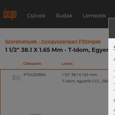
Csövek
Rudak
Lemezek
Szerelvények - Gyógyszeripari Fittingek
1 1/2" 38.1 X 1.65 Mm - T-Idom, Egyenl
Cikkszám
Leírás
PT24253860
1 1/2" 38.1 X 1.65 mm
T-idom, egyenlő CCC, 316L, AS