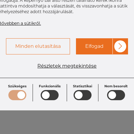
elfogadja. A képernyő bal alsó részén található kerek ikonra
kattintva módosíthatja a választását, és visszavonhatja a sütik
elhelyezéséhez adott hozzájárulását.
Bővebben a sütikről.
Minden elutasítása
Elfogad
Részletek megtekintése
Szükséges
Funkcionális
Statisztikai
Nem besorolt