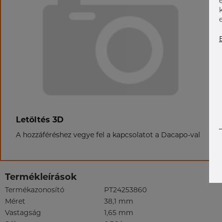
Letöltés 3D
A hozzáféréshez vegye fel a kapcsolatot a Dacapo-val
Termékleírások
Termékazonosító
PT24253860
Méret
38,1 mm
Vastagság
1,65 mm