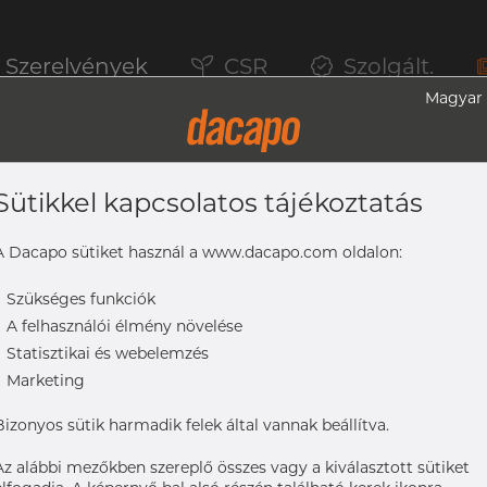
Szerelvények
CSR
Szolgált.
Magyar
Sütikkel kapcsolatos tájékoztatás
ő CCC, 316L, ASME BPE, DT-4.1.2-4 (DT-18
A Dacapo sütiket használ a www.dacapo.com oldalon:
-
Szükséges funkciók
-
A felhasználói élmény növelése
ME BPE, DT-4.1.2-4 (DT-18), 1 1/2", SF4, Ra max. 0,38 µm
-
Statisztikai és webelemzés
-
Marketing
Bizonyos sütik harmadik felek által vannak beállítva.
Az alábbi mezőkben szereplő összes vagy a kiválasztott sütiket