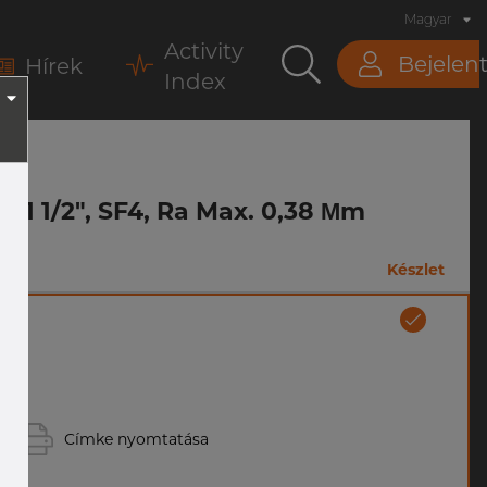
Magyar
Activity
Bejelen
Hírek
Index
), 1 1/2", SF4, Ra Max. 0,38 Μm
Készlet
Címke nyomtatása