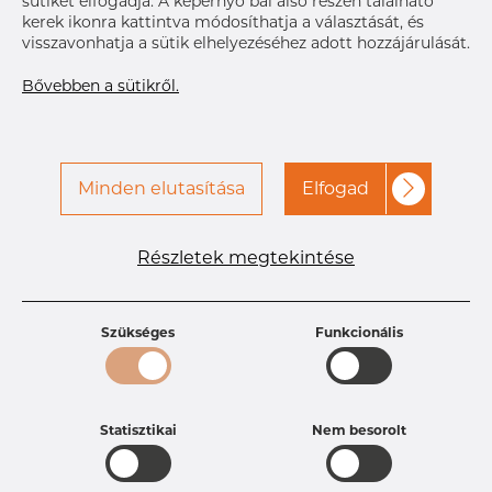
sütiket elfogadja. A képernyő bal alsó részén található
a kapcsolatot a Dacapo-
kerek ikonra kattintva módosíthatja a választását, és
val
visszavonhatja a sütik elhelyezéséhez adott hozzájárulását.
Bővebben a sütikről.
Minden elutasítása
Elfogad
Termékleírások
Részletek megtekintése
Termékazonosító
PB24255560
Méret
76,2 mm
Vastagság
1,65 mm
Szükséges
Funkcionális
Súly
0.81 kg
Statisztikai
Nem besorolt