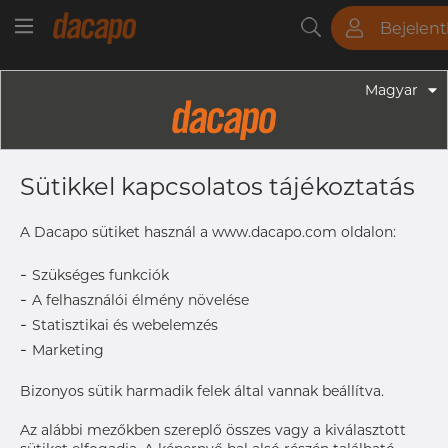
Bejelen
Csövek
Rudak
Lemezek
Szerelvények
Magyar
Szerelvények - Gyógyszeripari Fittingek
3" 76.2 X 1.65 Mm - Ív 92° WW, 316L,
Sütikkel kapcsolatos tájékoztatás
ASME BPE, DT-4.1.1-10, 3", SF4, Ra
Max. 0,38 Μm
A Dacapo sütiket használ a www.dacapo.com oldalon:
-
Szükséges funkciók
-
A felhasználói élmény növelése
B
157.1 mm
-
Statisztikai és webelemzés
R
114.3 mm
-
Marketing
Size
3"
Size
76.2 x 1.6
Bizonyos sütik harmadik felek által vannak beállítva.
OD x T
Az alábbi mezőkben szereplő összes vagy a kiválasztott
A hozzáféréshez vegye fel
Címke nyomtatása