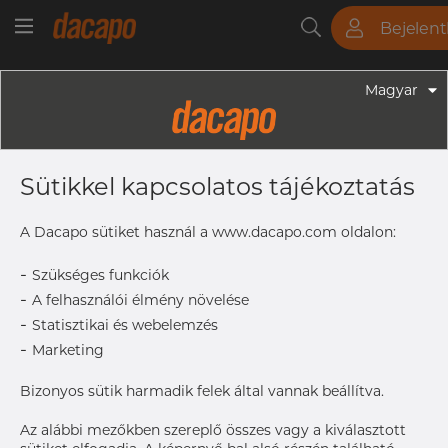
Bejelen
Csövek
Rudak
Lemezek
Szerelvények
Magyar
Csövek - Kör Alakú Csövek
6" 152,4 X 2,77 Mm - Gyógyszeripari
Sütikkel kapcsolatos tájékoztatás
Csövek, 316L, ASME BPE / ASTM
A269/A270-S2, DT-4-1 (DT-1), SF4,
A Dacapo sütiket használ a www.dacapo.com oldalon:
Ra Max. 0,38 Μm
-
Szükséges funkciók
-
A felhasználói élmény növelése
-
Statisztikai és webelemzés
Címke nyomtatása
-
Marketing
Bizonyos sütik harmadik felek által vannak beállítva.
Az alábbi mezőkben szereplő összes vagy a kiválasztott