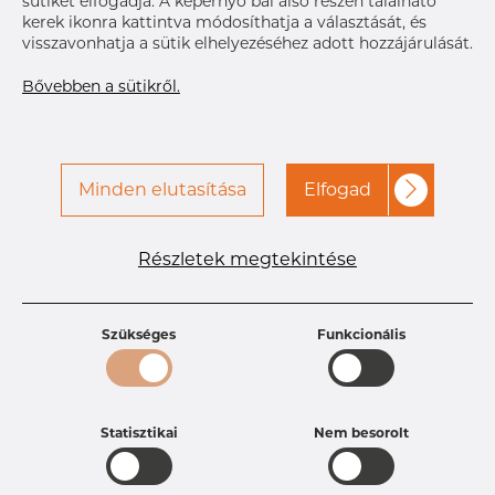
sütiket elfogadja. A képernyő bal alsó részén található
kerek ikonra kattintva módosíthatja a választását, és
visszavonhatja a sütik elhelyezéséhez adott hozzájárulását.
Bővebben a sütikről.
Minden elutasítása
Elfogad
Részletek megtekintése
Termékleírások
Termékazonosító
0215240277
Méret
152,4 mm
Szükséges
Funkcionális
Vastagság
2,77 mm
Hosszúság
6100 mm
Súly
10.28 kg
Statisztikai
Nem besorolt