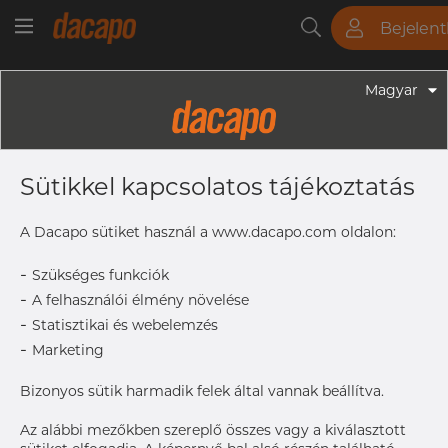
Bejelen
Csövek
Rudak
Lemezek
Szerelvények
Magyar
Szerelvények - Élelmiszeripari Szerelvények
63.5 X 38.0 X 1.6 X 1.2 Mm L2=76.0 -
Sütikkel kapcsolatos tájékoztatás
Szűkítő, Excentrikus, 316L, DS/SMS,
38, Szatén, Rₐ 0,8 Μm, FD+,
A Dacapo sütiket használ a www.dacapo.com oldalon:
Lágyított
-
Szükséges funkciók
-
A felhasználói élmény növelése
-
Statisztikai és webelemzés
Címke nyomtatása
-
Marketing
KÉZBESÍTÉS
Bizonyos sütik harmadik felek által vannak beállítva.
Nincs készleten
Az alábbi mezőkben szereplő összes vagy a kiválasztott