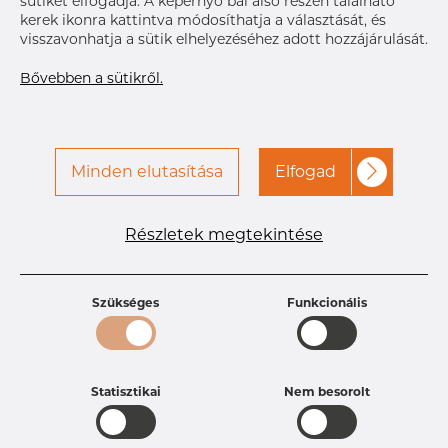
sütiket elfogadja. A képernyő bal alsó részén található
Következő
kerek ikonra kattintva módosíthatja a választását, és
szállítmány
Lépjen kapcsolatba a Dacapóval
visszavonhatja a sütik elhelyezéséhez adott hozzájárulását.
Bővebben a sütikről.
Minden elutasítása
Elfogad
Részletek megtekintése
Termékleírások
Termékazonosító
DR15253785
Méret
63,5 mm
Szükséges
Funkcionális
Súly
0.19 kg
Statisztikai
Nem besorolt