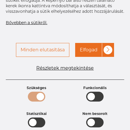
sütiket elfogadja. A képernyő bal alsó részén található
kerek ikonra kattintva módosíthatja a választását, és
visszavonhatja a sütik elhelyezéséhez adott hozzájárulását.
Bővebben a sütikről.
Minden elutasítása
Elfogad
Részletek megtekintése
Termékleírások
Termékazonosító
0203810165
Méret
38,1 mm
Szükséges
Funkcionális
Vastagság
1,65 mm
Hosszúság
6100 mm
Súly
1.49 kg
Statisztikai
Nem besorolt