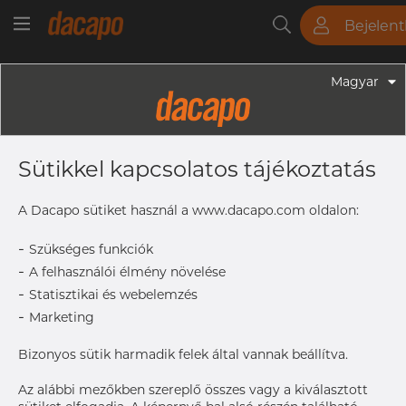
Bejelen
Csövek
Rudak
Lemezek
Szerelvények
Magyar
Csövek - Kör Alakú Csövek
1 1/2" 38,1 X 1,65 Mm -
Sütikkel kapcsolatos tájékoztatás
Gyógyszeripari Csövek, 316L, ASME
BPE / ASTM A269/A270-S2, DT-4-1
A Dacapo sütiket használ a www.dacapo.com oldalon:
(DT-1), SF4, Ra Max. 0,38 Μm
-
Szükséges funkciók
-
A felhasználói élmény növelése
-
Statisztikai és webelemzés
Címke nyomtatása
-
Marketing
Bizonyos sütik harmadik felek által vannak beállítva.
Az alábbi mezőkben szereplő összes vagy a kiválasztott