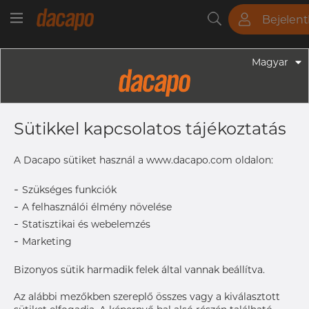
Bejelen
Csövek
Rudak
Lemezek
Szerelvények
Magyar
Szerelvények - Gyógyszeripari Fittingek
1 1/2" 38.1 X 1.65 Mm - T-Idom,
Sütikkel kapcsolatos tájékoztatás
Egyenlő WWW, 316L, ASME BPE,
DT-4.1.2-1 (DT-9), 1 1/2", SF4, Ra Max.
A Dacapo sütiket használ a www.dacapo.com oldalon:
0,38 Μm
-
Szükséges funkciók
-
A felhasználói élmény növelése
-
Statisztikai és webelemzés
OD x T
38.1 x 1.
-
Marketing
C
60.3 mm
B
60.3 mm
Bizonyos sütik harmadik felek által vannak beállítva.
Size
1 1/2"
Az alábbi mezőkben szereplő összes vagy a kiválasztott
A hozzáféréshez vegye fel