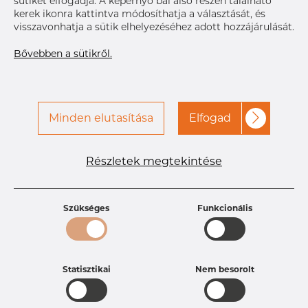
Címke nyomtatása
sütiket elfogadja. A képernyő bal alsó részén található
a kapcsolatot a Dacapo-
kerek ikonra kattintva módosíthatja a választását, és
val
visszavonhatja a sütik elhelyezéséhez adott hozzájárulását.
Bővebben a sütikről.
Minden elutasítása
Elfogad
Részletek megtekintése
Termékleírások
Termékazonosító
PT20253860
Méret
38,1 mm
Szükséges
Funkcionális
Vastagság
1,65 mm
Súly
0.24 kg
Statisztikai
Nem besorolt