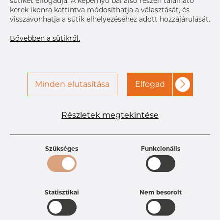
sütiket elfogadja. A képernyő bal alsó részén található
A hozzáféréshez vegye fel
Címke nyomtatása
kerek ikonra kattintva módosíthatja a választását, és
a kapcsolatot a Dacapo-
visszavonhatja a sütik elhelyezéséhez adott hozzájárulását.
val
Bővebben a sütikről.
Minden elutasítása
Elfogad
Részletek megtekintése
Termékleírások
Termékazonosító
PC22252385
Méret
19,05 mm
Szükséges
Funkcionális
Vastagság
1,65 mm
Hosszúság
12,7 mm
Súly
0.01 kg
Statisztikai
Nem besorolt