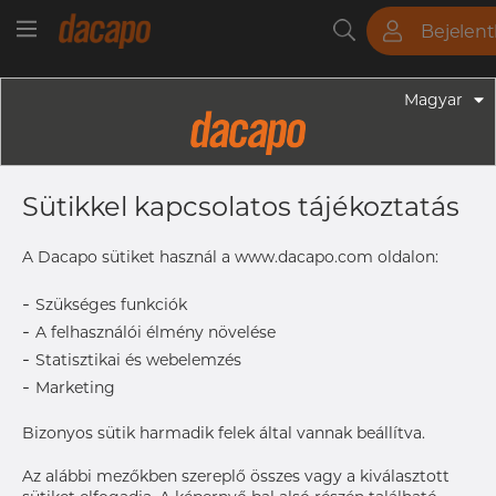
Bejelen
Csövek
Rudak
Lemezek
Szerelvények
Magyar
Szerelvények - Gyógyszeripari Fittingek
1/4" 6.35 X 0.89 Mm - Kereszt
Sütikkel kapcsolatos tájékoztatás
Hosszú WWWW, 316L, ASME BPE,
DT-4.1.2-1 (DT-9C), 1/4", SF4, Ra Max.
A Dacapo sütiket használ a www.dacapo.com oldalon:
0,38 Μm
-
Szükséges funkciók
-
A felhasználói élmény növelése
-
Statisztikai és webelemzés
A hozzáféréshez vegye fel
Címke nyomtatása
-
Marketing
a kapcsolatot a Dacapo-
val
Bizonyos sütik harmadik felek által vannak beállítva.
Az alábbi mezőkben szereplő összes vagy a kiválasztott