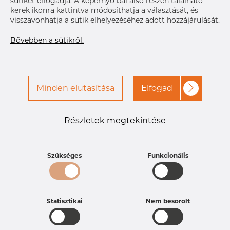
sütiket elfogadja. A képernyő bal alsó részén található
kerek ikonra kattintva módosíthatja a választását, és
visszavonhatja a sütik elhelyezéséhez adott hozzájárulását.
Bővebben a sütikről.
Minden elutasítása
Elfogad
Részletek megtekintése
Termékleírások
Termékazonosító
PX20251300
Méret
6,35 mm
Szükséges
Funkcionális
Vastagság
0,89 mm
Súly
0.02 kg
Statisztikai
Nem besorolt