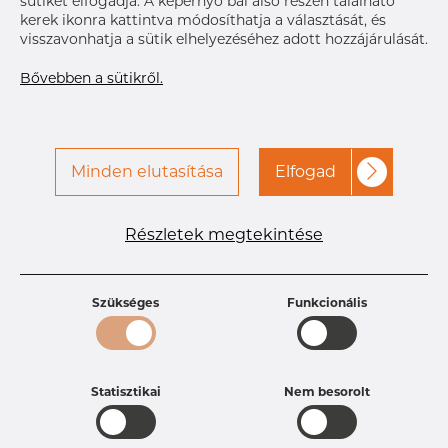
sütiket elfogadja. A képernyő bal alsó részén található
kerek ikonra kattintva módosíthatja a választását, és
A hozzáféréshez vegye fel
Címke nyomtatása
visszavonhatja a sütik elhelyezéséhez adott hozzájárulását.
a kapcsolatot a Dacapo-
val
Bővebben a sütikről.
Minden elutasítása
Elfogad
Részletek megtekintése
Termékleírások
Termékazonosító
PT25253308
Méret
50,8 mm
Szükséges
Funkcionális
Vastagság
1,65-1,65 mm
Súly
0.31 kg
Statisztikai
Nem besorolt