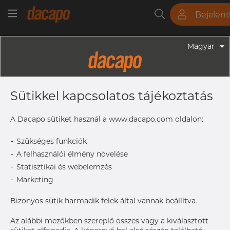
Bejelen
Csövek
Rudak
Lemezek
Szerelvények
Magyar
Szerelvények - Gyógyszeripari Fittingek
2" X 1/2" 50.8 X 12.7 X 1.65 X 1.65 Mm
Sütikkel kapcsolatos tájékoztatás
- T-Idom, Szűkített WWW, 316L,
ASME BPE, DT-4.1.2-6 (DT-10), 12,7,
A Dacapo sütiket használ a www.dacapo.com oldalon:
SF4, Ra Max. 0,38 Μm
-
Szükséges funkciók
-
A felhasználói élmény növelése
-
Statisztikai és webelemzés
OD
50.8 mm
-
Marketing
T
1.65 mm
OD1
12.7 mm
Bizonyos sütik harmadik felek által vannak beállítva.
T1
1.65 mm
Az alábbi mezőkben szereplő összes vagy a kiválasztott
B
66.68 mm