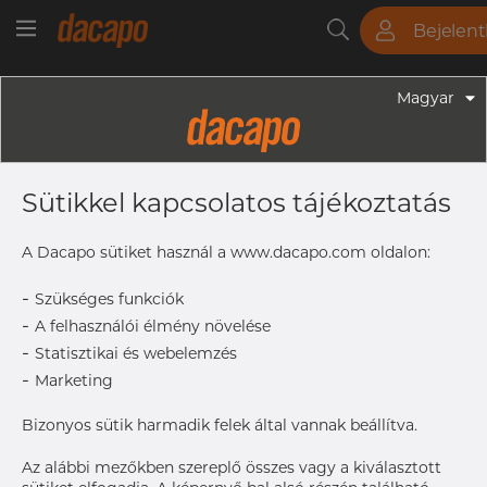
Bejelen
Csövek
Rudak
Lemezek
Szerelvények
Magyar
Szerelvények - Gyógyszeripari Fittingek
1/2" X 3/8" 12.7 X 9.53 X 1.65 X 0.89
Sütikkel kapcsolatos tájékoztatás
Mm - Szűkítő, Excentrikus WW,
316L, ASME BPE, DT-4.1.3-1 (DT-
A Dacapo sütiket használ a www.dacapo.com oldalon:
11E(b)), 9,53, SF4, Ra Max. 0,38 Μm
-
Szükséges funkciók
-
A felhasználói élmény növelése
-
Statisztikai és webelemzés
OD x T
12.7 x 1.
-
Marketing
OD2 x
9.53 x 0.8
T2
Bizonyos sütik harmadik felek által vannak beállítva.
L
47.6 mm
Az alábbi mezőkben szereplő összes vagy a kiválasztott
Size
1/2" x 3/8