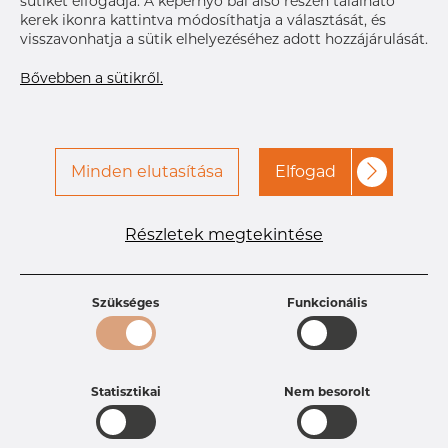
sütiket elfogadja. A képernyő bal alsó részén található
A hozzáféréshez vegye fel
Címke nyomtatása
kerek ikonra kattintva módosíthatja a választását, és
a kapcsolatot a Dacapo-
visszavonhatja a sütik elhelyezéséhez adott hozzájárulását.
val
Bővebben a sütikről.
Minden elutasítása
Elfogad
Részletek megtekintése
Termékleírások
Termékazonosító
PR25251232
Méret
12,7 mm
Szükséges
Funkcionális
Vastagság
1,65-0,89 mm
Súly
0.02 kg
Statisztikai
Nem besorolt