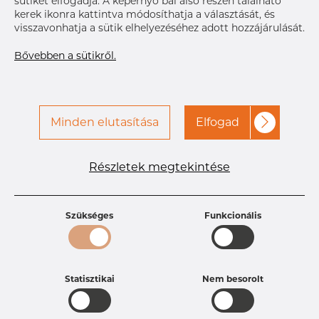
sütiket elfogadja. A képernyő bal alsó részén található
A hozzáféréshez vegye fel
Címke nyomtatása
kerek ikonra kattintva módosíthatja a választását, és
a kapcsolatot a Dacapo-
visszavonhatja a sütik elhelyezéséhez adott hozzájárulását.
val
Bővebben a sütikről.
KÉZBESÍTÉS
Következő
szállítmány
Dec 17, 2026
10
Minden elutasítása
Elfogad
RÉSZLETEK
Részletek megtekintése
Termékleírások
Termékazonosító
PR20251544
Méret
19,05 mm
Szükséges
Funkcionális
Vastagság
1,65-0,89 mm
Hosszúság
50,8 mm
Súly
0.04 kg
Statisztikai
Nem besorolt