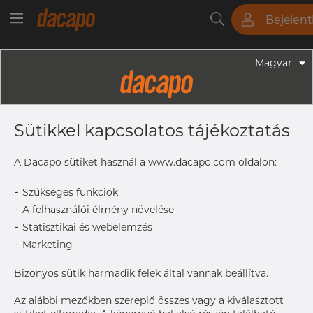
Bejelen
Csövek
Rudak
Lemezek
Szerelvények
Magyar
Szerelvények - Gyógyszeripari Fittingek
3/4" X 3/8" 19.05 X 9.53 X 1.65 X 0.89
Sütikkel kapcsolatos tájékoztatás
Mm - Koncentrikus Szűkítő WW,
316L, ASME BPE, DT-4.1.3-1 (DT-
A Dacapo sütiket használ a www.dacapo.com oldalon:
11C(b)), 9,53, SF4, Ra Max. 0,38 Μm
-
Szükséges funkciók
-
A felhasználói élmény növelése
-
Statisztikai és webelemzés
OD2 x
9.53 x 0.8
-
Marketing
T2
OD x T
19.05 x 1
Bizonyos sütik harmadik felek által vannak beállítva.
L
50.8 mm
Az alábbi mezőkben szereplő összes vagy a kiválasztott
Size
3/4" x 3/8