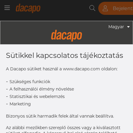
Bejelen
Csövek
Rudak
Lemezek
Szerelvények
Magyar
Szerelvények - Gyógyszeripari Fittingek
4" 101.6 X 2.11 Mm - Ív 45° WW, 316L,
Sütikkel kapcsolatos tájékoztatás
ASME BPE, DT-4.1.1-4 (DT-8), 4",
SF4, Ra Max. 0,38 Μm
A Dacapo sütiket használ a www.dacapo.com oldalon:
-
Szükséges funkciók
-
A felhasználói élmény növelése
A hozzáféréshez vegye fel
Címke nyomtatása
-
a kapcsolatot a Dacapo-
Statisztikai és webelemzés
val
-
Marketing
Bizonyos sütik harmadik felek által vannak beállítva.
Az alábbi mezőkben szereplő összes vagy a kiválasztott