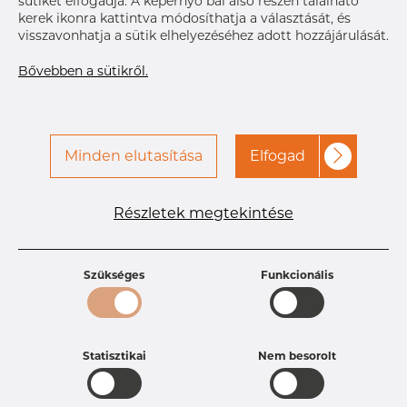
sütiket elfogadja. A képernyő bal alsó részén található
kerek ikonra kattintva módosíthatja a választását, és
visszavonhatja a sütik elhelyezéséhez adott hozzájárulását.
Bővebben a sütikről.
Minden elutasítása
Elfogad
Termékleírások
Részletek megtekintése
Termékazonosító
PB25256195
Méret
101,6 mm
Vastagság
2,11 mm
Szükséges
Funkcionális
Súly
1.16 kg
Statisztikai
Nem besorolt