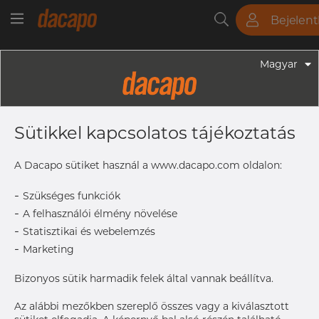
Bejelen
Csövek
Rudak
Lemezek
Szerelvények
Magyar
Szerelvények - Gyógyszeripari Fittingek
1" 25.4 X 1.65 Mm - HCJ Short Tee
Sütikkel kapcsolatos tájékoztatás
CCC, 316L, ASME BPE, DT-4.1.2-5
(DT-27), 1", SF4, Ra Max. 0,38 Μm
A Dacapo sütiket használ a www.dacapo.com oldalon:
-
Szükséges funkciók
-
A felhasználói élmény növelése
T
1.65 mm
-
Statisztikai és webelemzés
OD
25.4 mm
-
Marketing
B
28.58 mm
Bizonyos sütik harmadik felek által vannak beállítva.
A hozzáféréshez vegye fel
Címke nyomtatása
a kapcsolatot a Dacapo-
Az alábbi mezőkben szereplő összes vagy a kiválasztott
val