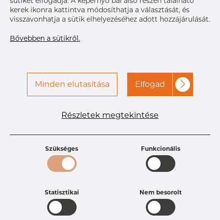
sütiket elfogadja. A képernyő bal alsó részén található
kerek ikonra kattintva módosíthatja a választását, és
visszavonhatja a sütik elhelyezéséhez adott hozzájárulását.
Bővebben a sütikről.
Minden elutasítása
Elfogad
Termékleírások
Részletek megtekintése
Termékazonosító
PT23252940
Méret
25,4 mm
Vastagság
1,65 mm
Szükséges
Funkcionális
Súly
0.31 kg
Statisztikai
Nem besorolt