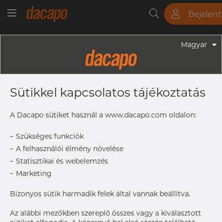
Bejelen
Csövek
Rudak
Lemezek
Szerelvények
Magyar
Szerelvények - Gyógyszeripari Fittingek
2 1/2" 63.5 X 1.65 Mm - Ív 45° WW,
Sütikkel kapcsolatos tájékoztatás
316L, ASME BPE, DT-4.1.1-4 (DT-8), 2
1/2 ", SF4, Ra Max. 0,38 Μm
A Dacapo sütiket használ a www.dacapo.com oldalon:
-
Szükséges funkciók
-
A felhasználói élmény növelése
A hozzáféréshez vegye fel
Címke nyomtatása
-
a kapcsolatot a Dacapo-
Statisztikai és webelemzés
val
-
Marketing
Bizonyos sütik harmadik felek által vannak beállítva.
Az alábbi mezőkben szereplő összes vagy a kiválasztott