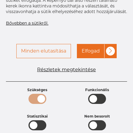
sütiket elfogadja. A képernyő bal alsó részén található
kerek ikonra kattintva módosíthatja a választását, és
visszavonhatja a sütik elhelyezéséhez adott hozzájárulását.
Bővebben a sütikről.
Minden elutasítása
Elfogad
Termékleírások
Részletek megtekintése
Termékazonosító
PB25255253
Méret
63,5 mm
Vastagság
1,65 mm
Szükséges
Funkcionális
Súly
0.42 kg
Statisztikai
Nem besorolt