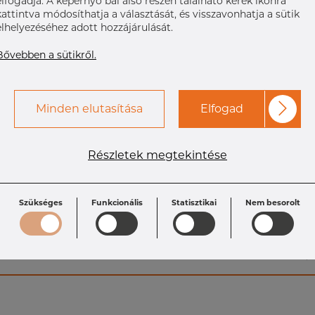
elfogadja. A képernyő bal alsó részén található kerek ikonra
kattintva módosíthatja a választását, és visszavonhatja a sütik
elhelyezéséhez adott hozzájárulását.
Bővebben a sütikről.
Minden elutasítása
Elfogad
Részletek megtekintése
Specifikáció
Szükséges
Funkcionális
Statisztikai
Nem besorolt
Size ODxT: 101.6 x
A: 118.9 mm
L: 28.6 mm
2
Size: 4"