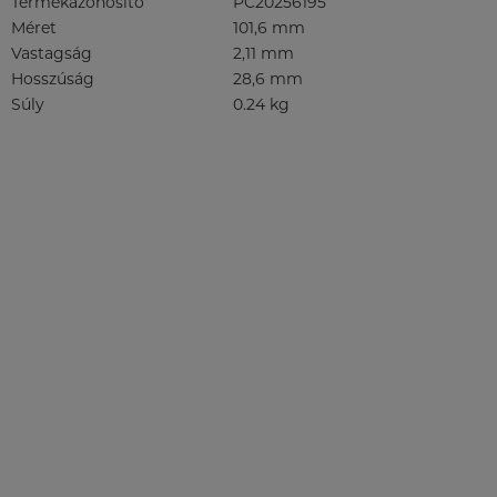
Termékazonosító
PC20256195
Méret
101,6 mm
Vastagság
2,11 mm
Hosszúság
28,6 mm
Súly
0.24 kg