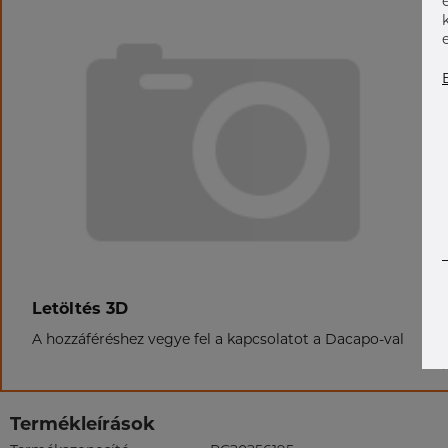
Letöltés 3D
A hozzáféréshez vegye fel a kapcsolatot a Dacapo-val
Termékleírások