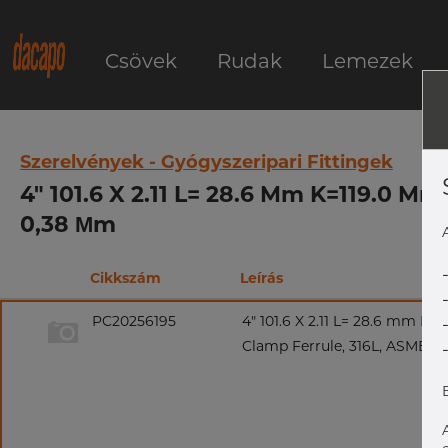
Csövek
Rudak
Lemezek
Szerelvények - Gyógyszeripari Fittingek
4" 101.6 X 2.11 L= 28.6 Mm K=119.0 Mm
0,38 Μm
Cikkszám
Leírás
PC20256195
4" 101.6 X 2.11 L= 28.6 mm K=
Clamp Ferrule, 316L, ASME BPE