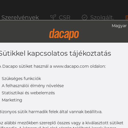
Szerelvények
CSR
Szolgált.
Magyar
Sütikkel kapcsolatos tájékoztatás
 - Clamp Ferrule, 316L, ASME BPE, DT-4.1
A Dacapo sütiket használ a www.dacapo.com oldalon:
-
Szükséges funkciók
-
A felhasználói élmény növelése
119.0 mm
-
Statisztikai és webelemzés
, DT-4.1.4-1 (DT-22B), K=119, SF4, Ra max. 0,38 µm
-
Marketing
Bizonyos sütik harmadik felek által vannak beállítva.
Az alábbi mezőkben szereplő összes vagy a kiválasztott sütiket