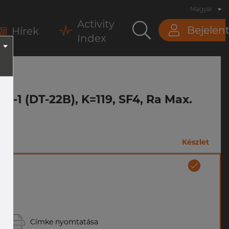
Magyar
Activity
Bejelen
Hírek
Index
.4-1 (DT-22B), K=119, SF4, Ra Max.
Készlet
Címke nyomtatása