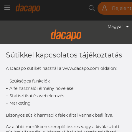
Bejelen
Csövek
Rudak
Lemezek
Szerelvények
Magyar
Szerelvények - Gyógyszeripari Fittingek
3/4" 19.05 X 1.65 L= 28.6 Mm K= 25.0
Sütikkel kapcsolatos tájékoztatás
Mm - Clamp Ferrule, 316L, ASME
BPE, DT-4.1.4-1 (DT-22B), K=25, SF4,
A Dacapo sütiket használ a www.dacapo.com oldalon:
Ra Max. 0,38 Μm
-
Szükséges funkciók
-
A felhasználói élmény növelése
-
Statisztikai és webelemzés
Size
19.05 x 1
-
Marketing
ODxT
L
28.6 mm
Bizonyos sütik harmadik felek által vannak beállítva.
A
25 mm
Az alábbi mezőkben szereplő összes vagy a kiválasztott
Size
3/4"