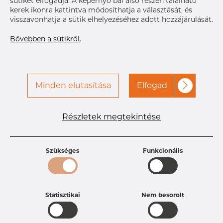
sütiket elfogadja. A képernyő bal alsó részén található
kerek ikonra kattintva módosíthatja a választását, és
visszavonhatja a sütik elhelyezéséhez adott hozzájárulását.
A hozzáféréshez vegye fel
Címke nyomtatása
a kapcsolatot a Dacapo-
Bővebben a sütikről.
val
Minden elutasítása
Elfogad
Részletek megtekintése
Termékleírások
Termékazonosító
PC20252385
Méret
19,05 mm
Szükséges
Funkcionális
Vastagság
1,65 mm
Hosszúság
28,6 mm
Súly
0.03 kg
Statisztikai
Nem besorolt