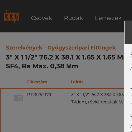
Csövek
Rudak
Lemezek
Szerelvények - Gyógyszeripari Fittingek
3" X 1 1/2" 76.2 X 38.1 X 1.65 X 1.65 
SF4, Ra Max. 0,38 Μm
Cikkszám
Leírás
PT26254179
3" X 1 1/2" 76.2 X 38.1 X 1.65 X
T-idom, rövid, redukált WCW, 