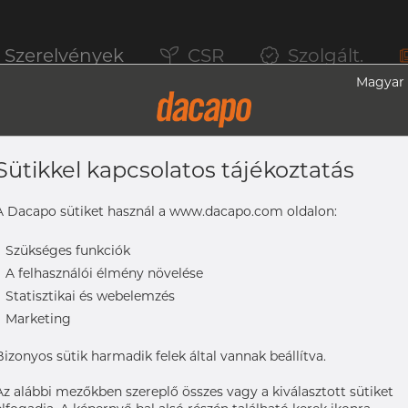
Szerelvények
CSR
Szolgált.
Magyar
Sütikkel kapcsolatos tájékoztatás
Mm - T-Idom, Rövid, Redukált WCW, 316L, 
A Dacapo sütiket használ a www.dacapo.com oldalon:
-
Szükséges funkciók
-
A felhasználói élmény növelése
 1.65 mm
-
Statisztikai és webelemzés
316L, ASME BPE, DT-4.1.2-7 (DT14), 38,1, SF4, Ra max. 0,38 µm
-
Marketing
Bizonyos sütik harmadik felek által vannak beállítva.
Az alábbi mezőkben szereplő összes vagy a kiválasztott sütiket