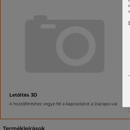
Letöltés 3D
A hozzáféréshez vegye fel a kapcsolatot a Dacapo-val
Termékleírások