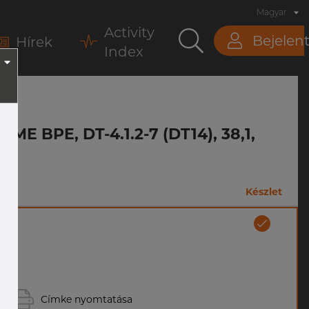
Magyar
Activity
Bejelen
Hírek
Index
ASME BPE, DT-4.1.2-7 (DT14), 38,1,
Készlet
Címke nyomtatása