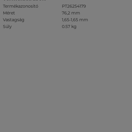
Termékazonosító
PT26254179
Méret
76,2 mm
Vastagság
1,65-1,65 mm
Súly
0.57 kg