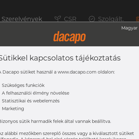
Szerelvények
CSR
Szolgált.
Magyar
Sütikkel kapcsolatos tájékoztatás
 Szűkítő, Koncentrikus CC, 316L, ASME BP
A Dacapo sütiket használ a www.dacapo.com oldalon:
-
Szükséges funkciók
-
A felhasználói élmény növelése
65 mm
-
Statisztikai és webelemzés
L, ASME BPE, DT-4.1.3-3, 25,4, SF4, Ra max. 0,38 µm
-
Marketing
Bizonyos sütik harmadik felek által vannak beállítva.
Az alábbi mezőkben szereplő összes vagy a kiválasztott sütiket