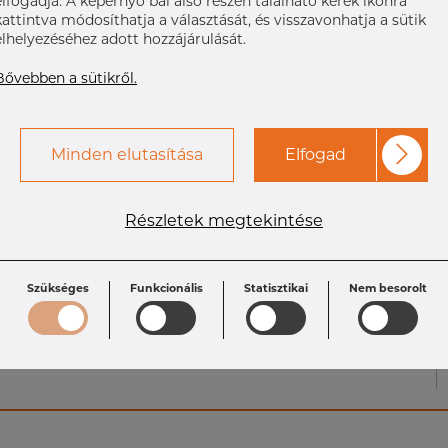
elfogadja. A képernyő bal alsó részén található kerek ikonra
kattintva módosíthatja a választását, és visszavonhatja a sütik
elhelyezéséhez adott hozzájárulását.
Bővebben a sütikről.
Minden elutasítása
Elfogad
Részletek megtekintése
Specifikáció
Szükséges
Funkcionális
Statisztikai
Nem besorolt
Size OD2 x T2:
L: 111.1 mm
Size: 2" x 1"
25.4 x 1.
Size OD x T: 50.8 x
1.