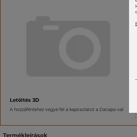
Letöltés 3D
A hozzáféréshez vegye fel a kapcsolatot a Dacapo-val
Termékleírások