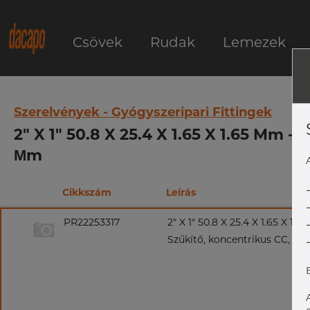
Csövek
Rudak
Lemezek
Szerelvények - Gyógyszeripari Fittingek
2" X 1" 50.8 X 25.4 X 1.65 X 1.65 Mm -
Μm
Cikkszám
Leírás
PR22253317
2" X 1" 50.8 X 25.4 X 1.65 X 1.
Szűkítő, koncentrikus CC, 316