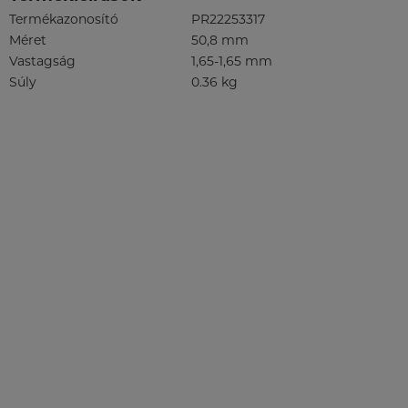
Termékazonosító
PR22253317
Méret
50,8 mm
Vastagság
1,65-1,65 mm
Súly
0.36 kg