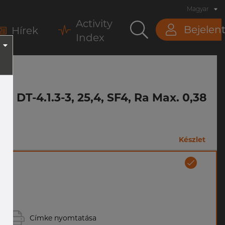
Magyar
Activity
Bejelen
Hírek
Index
E, DT-4.1.3-3, 25,4, SF4, Ra Max. 0,38
Készlet
Címke nyomtatása