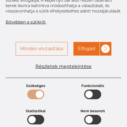
sütiket elfogadja. A képernyő bal alsó részén található
A hozzáféréshez vegye fel
Címke nyomtatása
kerek ikonra kattintva módosíthatja a választását, és
a kapcsolatot a Dacapo-
visszavonhatja a sütik elhelyezéséhez adott hozzájárulását.
val
Bővebben a sütikről.
Minden elutasítása
Elfogad
Részletek megtekintése
Termékleírások
Termékazonosító
PE20255253
Méret
63,5 mm
Szükséges
Funkcionális
Vastagság
1,65 mm
Hosszúság
71,42 mm
Súly
0.2 kg
Statisztikai
Nem besorolt