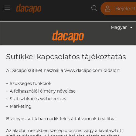
Bejelen
Csövek
Rudak
Lemezek
Szerelvények
Magyar
Szerelvények - Gyógyszeripari Fittingek
2 1/2" 63.5 X 1.65 L= 71.42 Mm -
Sütikkel kapcsolatos tájékoztatás
Záródugó, 316L, ASME BPE, DT-
4.1.5-1 (DT-30), 2 1/2", SF4, Ra Max.
A Dacapo sütiket használ a www.dacapo.com oldalon:
0,38 Μm
-
Szükséges funkciók
-
A felhasználói élmény növelése
-
Statisztikai és webelemzés
L
71.4 mm
-
Marketing
T
1.65 mm
Size
63.5 mm
Bizonyos sütik harmadik felek által vannak beállítva.
OD
Az alábbi mezőkben szereplő összes vagy a kiválasztott
Size
2 1/2"