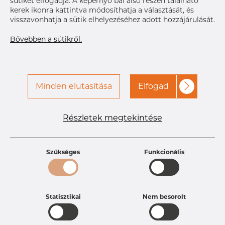
sütiket elfogadja. A képernyő bal alsó részén található
Size
25.4 x 1.
kerek ikonra kattintva módosíthatja a választását, és
OD x T
visszavonhatja a sütik elhelyezéséhez adott hozzájárulását.
A hozzáféréshez vegye fel
Címke nyomtatása
a kapcsolatot a Dacapo-
Bővebben a sütikről.
val
Minden elutasítása
Elfogad
Részletek megtekintése
Termékleírások
Termékazonosító
PR21251919
Méret
25,4 mm
Szükséges
Funkcionális
Vastagság
1,65-1,65 mm
Súly
0.14 kg
Statisztikai
Nem besorolt