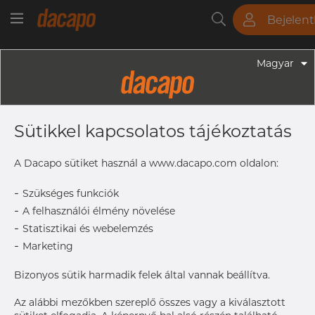
Bejelen
Csövek
Rudak
Lemezek
Szerelvények
Magyar
Szerelvények - Gyógyszeripari Fittingek
1" X 1/2" 25.4 X 12.7 X 1.65 X 1.65 Mm
Sütikkel kapcsolatos tájékoztatás
- Szűkítő, Koncentrikus CW, 316L,
ASME BPE, DT-4.1.3-2, 12,7, SF4, Ra
A Dacapo sütiket használ a www.dacapo.com oldalon:
Max. 0,38 Μm
-
Szükséges funkciók
-
A felhasználói élmény növelése
-
Statisztikai és webelemzés
Size
12.7 x 1.
-
Marketing
OD2 x
T2
Bizonyos sütik harmadik felek által vannak beállítva.
L
76.2 mm
Size
1" x 1/2"
Az alábbi mezőkben szereplő összes vagy a kiválasztott