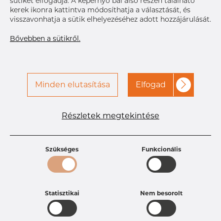
sütiket elfogadja. A képernyő bal alsó részén található
Size
50.8 x 1.
kerek ikonra kattintva módosíthatja a választását, és
OD x T
visszavonhatja a sütik elhelyezéséhez adott hozzájárulását.
A hozzáféréshez vegye fel
Címke nyomtatása
a kapcsolatot a Dacapo-
Bővebben a sütikről.
val
Minden elutasítása
Elfogad
Részletek megtekintése
Termékleírások
Termékazonosító
PR11253333
Méret
50,8 mm
Szükséges
Funkcionális
Vastagság
1,65-1,65 mm
Súly
0.23 kg
Statisztikai
Nem besorolt