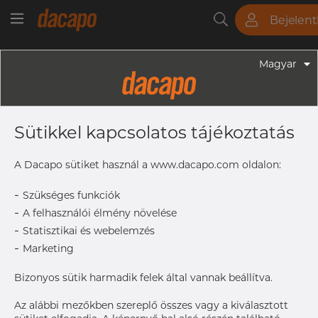
Bejelen
Csövek
Rudak
Lemezek
Szerelvények
Magyar
Szerelvények - Gyógyszeripari Fittingek
2" X 1 1/2" 50.8 X 38.1 X 1.65 X 1.65
Sütikkel kapcsolatos tájékoztatás
Mm - Szűkítő, Koncentrikus CW,
316L, ASME BPE, DT-4.1.3-2, 38,1,
A Dacapo sütiket használ a www.dacapo.com oldalon:
SF1, Rₐ Max. 0,51 Μm
-
Szükséges funkciók
-
A felhasználói élmény növelése
-
Statisztikai és webelemzés
L
76.2 mm
-
Marketing
Size
38.1 x 1.
OD2 x
Bizonyos sütik harmadik felek által vannak beállítva.
T2
Size
2" x 1 1/2
Az alábbi mezőkben szereplő összes vagy a kiválasztott