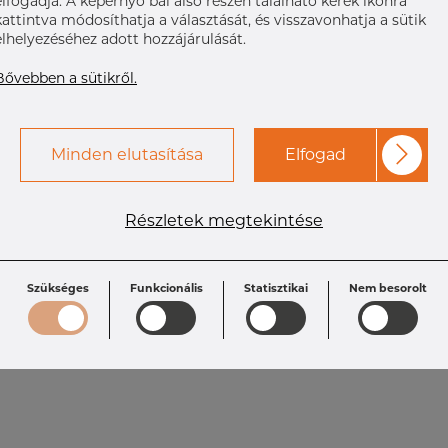
elfogadja. A képernyő bal alsó részén található kerek ikonra
kattintva módosíthatja a választását, és visszavonhatja a sütik
elhelyezéséhez adott hozzájárulását.
Bővebben a sütikről.
Minden elutasítása
Elfogad
Részletek megtekintése
Specifikáció
T: 1.65 mm
L: 46.1 mm
Size OD: 19.05
Szükséges
Funkcionális
Statisztikai
Nem besorolt
mm
Size: 3/4"