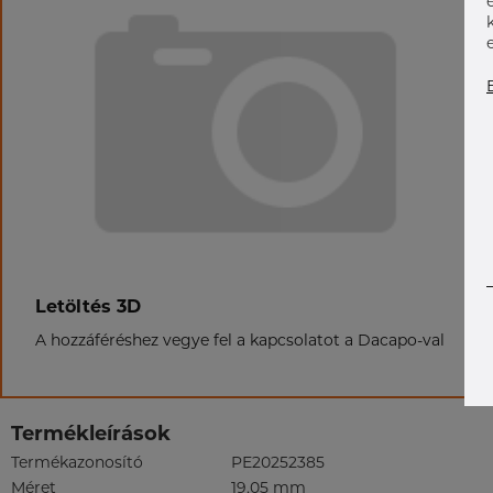
Letöltés 3D
A hozzáféréshez vegye fel a kapcsolatot a Dacapo-val
Termékleírások
Termékazonosító
PE20252385
Méret
19,05 mm