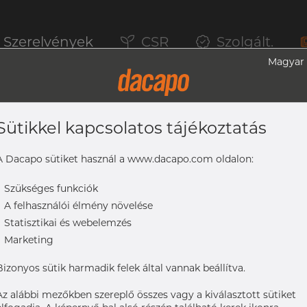
Szerelvények
CSR
Szolgált.
Magyar
Sütikkel kapcsolatos tájékoztatás
ugó, 316L, ASME BPE, DT-4.1.5-1 (DT-30),
A Dacapo sütiket használ a www.dacapo.com oldalon:
-
Szükséges funkciók
-
A felhasználói élmény növelése
4.1.5-1 (DT-30), 3/4", SF4, Ra max. 0,38 µm
-
Statisztikai és webelemzés
-
Marketing
Bizonyos sütik harmadik felek által vannak beállítva.
Az alábbi mezőkben szereplő összes vagy a kiválasztott sütiket