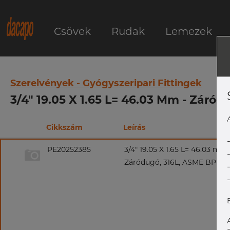
Csövek
Rudak
Lemezek
Szerelvények - Gyógyszeripari Fittingek
3/4" 19.05 X 1.65 L= 46.03 Mm - Záród
Cikkszám
Leírás
PE20252385
3/4" 19.05 X 1.65 L= 46.03 mm
Záródugó, 316L, ASME BPE, DT-