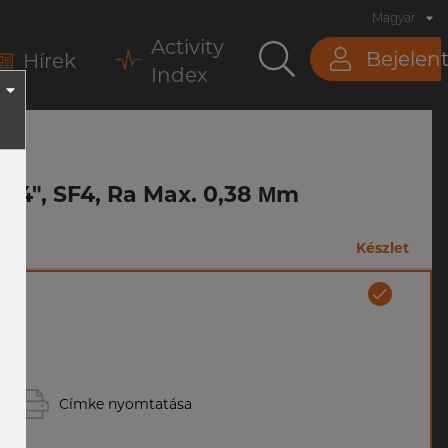
Magyar
Activity
Bejelen
Hírek
Index
 3/4", SF4, Ra Max. 0,38 Μm
Készlet
Címke nyomtatása