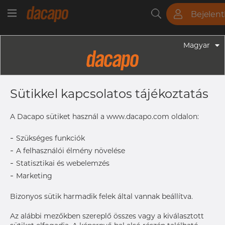
Bejelen
Csövek
Rudak
Lemezek
Szerelvények
Magyar
Szerelvények - Élelmiszeripari Szerelvények
104.0 Mm 25 X 3 / M6 - Csőbilincs
Sütikkel kapcsolatos tájékoztatás
Szár Nélkül, 316L, Szálcsiszolt
A Dacapo sütiket használ a www.dacapo.com oldalon:
-
Címke nyomtatása
Szükséges funkciók
-
A felhasználói élmény növelése
-
Statisztikai és webelemzés
-
Marketing
Bizonyos sütik harmadik felek által vannak beállítva.
Az alábbi mezőkben szereplő összes vagy a kiválasztott