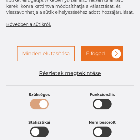
sütiket elfogadja. A képernyő bal alsó részén található
kerek ikonra kattintva módosíthatja a választását, és
visszavonhatja a sütik elhelyezéséhez adott hozzájárulását.
Bővebben a sütikről.
Minden elutasítása
Elfogad
Termékleírások
Termékazonosító
DP15216315
Méret
104 mm
Részletek megtekintése
Vastagság
3 mm
Szélesség
25 mm
Súly
0.29 kg
Szükséges
Funkcionális
Statisztikai
Nem besorolt