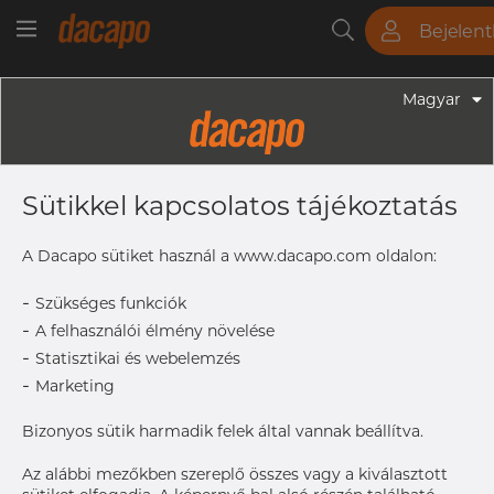
Bejelen
Csövek
Rudak
Lemezek
Szerelvények
Magyar
Szerelvények - Élelmiszeripari Szerelvények
31.8 Mm 20 X 3 / M6 - Csőbilincs
Sütikkel kapcsolatos tájékoztatás
Szár Nélkül, 316L, Szálcsiszolt
A Dacapo sütiket használ a www.dacapo.com oldalon:
-
Címke nyomtatása
Szükséges funkciók
-
A felhasználói élmény növelése
-
Statisztikai és webelemzés
-
Marketing
Bizonyos sütik harmadik felek által vannak beállítva.
Az alábbi mezőkben szereplő összes vagy a kiválasztott