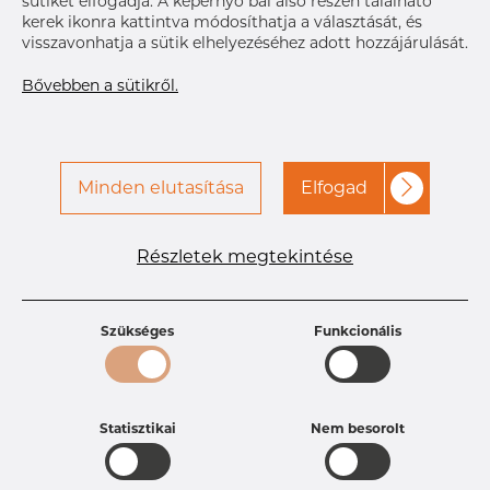
sütiket elfogadja. A képernyő bal alsó részén található
kerek ikonra kattintva módosíthatja a választását, és
visszavonhatja a sütik elhelyezéséhez adott hozzájárulását.
Bővebben a sütikről.
Minden elutasítása
Elfogad
Termékleírások
Termékazonosító
DP15253390
Méret
31,8 mm
Részletek megtekintése
Vastagság
3 mm
Szélesség
20 mm
Súly
0.09 kg
Szükséges
Funkcionális
Statisztikai
Nem besorolt