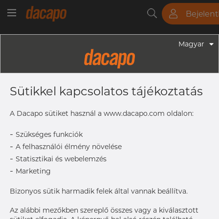
Bejelen
Csövek
Rudak
Lemezek
Szerelvények
Magyar
Sütikkel kapcsolatos tájékoztatás
A Dacapo sütiket használ a www.dacapo.com oldalon:
-
Szükséges funkciók
-
A felhasználói élmény növelése
-
Statisztikai és webelemzés
-
Marketing
Bizonyos sütik harmadik felek által vannak beállítva.
Az alábbi mezőkben szereplő összes vagy a kiválasztott