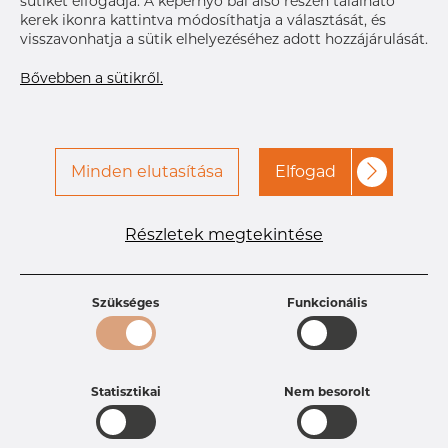
sütiket elfogadja. A képernyő bal alsó részén található
kerek ikonra kattintva módosíthatja a választását, és
visszavonhatja a sütik elhelyezéséhez adott hozzájárulását.
Bővebben a sütikről.
Minden elutasítása
Elfogad
Részletek megtekintése
Szükséges
Funkcionális
Statisztikai
Nem besorolt