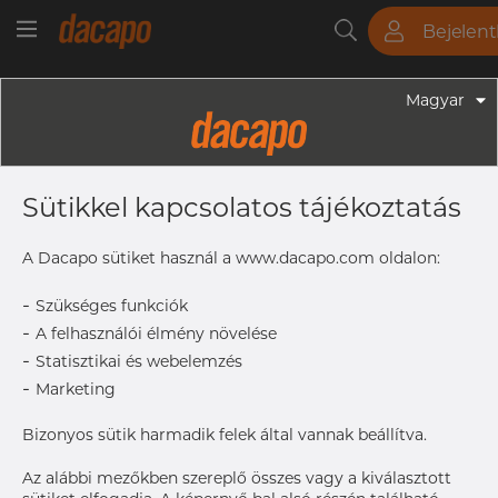
Bejelen
Csövek
Rudak
Lemezek
Szerelvények
Magyar
Sütikkel kapcsolatos tájékoztatás
A Dacapo sütiket használ a www.dacapo.com oldalon:
-
Szükséges funkciók
-
A felhasználói élmény növelése
-
Statisztikai és webelemzés
-
Marketing
Bizonyos sütik harmadik felek által vannak beállítva.
Az alábbi mezőkben szereplő összes vagy a kiválasztott