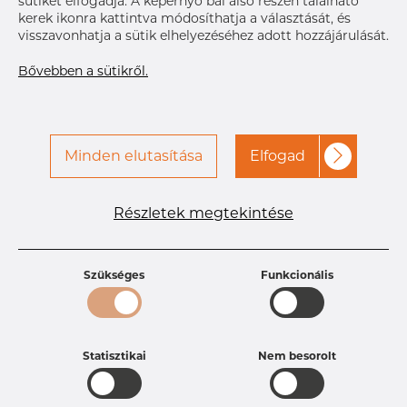
sütiket elfogadja. A képernyő bal alsó részén található
kerek ikonra kattintva módosíthatja a választását, és
visszavonhatja a sütik elhelyezéséhez adott hozzájárulását.
Bővebben a sütikről.
Minden elutasítása
Elfogad
Részletek megtekintése
Szükséges
Funkcionális
Statisztikai
Nem besorolt