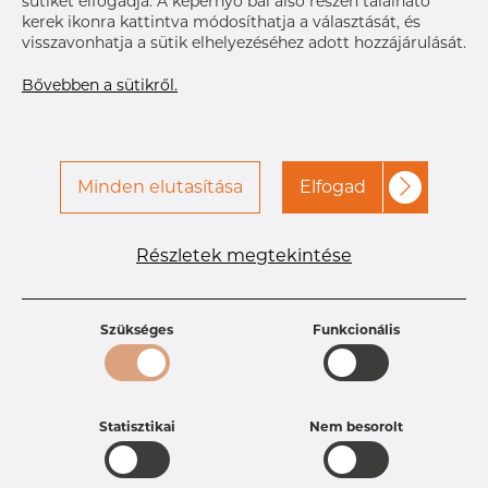
sütiket elfogadja. A képernyő bal alsó részén található
val
kerek ikonra kattintva módosíthatja a választását, és
visszavonhatja a sütik elhelyezéséhez adott hozzájárulását.
Bővebben a sütikről.
Minden elutasítása
Elfogad
Termékleírások
Részletek megtekintése
Termékazonosító
PT10255560
Méret
76,2 mm
Vastagság
1,65 mm
Szükséges
Funkcionális
Súly
0.64 kg
Statisztikai
Nem besorolt