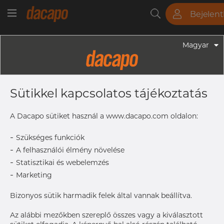
Bejelen
Csövek
Rudak
Lemezek
Szerelvények
Magyar
Szerelvények - Gyógyszeripari Fittingek
3" 76.2 X 1.65 Mm - T-Idom, Egyenlő
Sütikkel kapcsolatos tájékoztatás
WWW, 316L, ASME BPE, DT-4.1.2-1
(DT-9), 3", SF1, Rₐ Max. 0,51 Μm
A Dacapo sütiket használ a www.dacapo.com oldalon:
-
Szükséges funkciók
-
A felhasználói élmény növelése
OD x T
76.2 x 1.
-
Statisztikai és webelemzés
C
85.7 mm
-
Marketing
B
85.7 mm
Size
3"
Bizonyos sütik harmadik felek által vannak beállítva.
A hozzáféréshez vegye fel
Címke nyomtatása
Az alábbi mezőkben szereplő összes vagy a kiválasztott
a kapcsolatot a Dacapo-