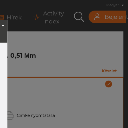
Magyar
Activity
Bejelen
Hírek
Index
Max. 0,51 Μm
Készlet
Címke nyomtatása