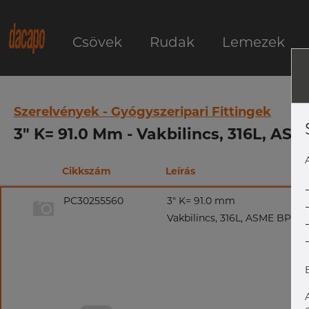
Csövek
Rudak
Lemezek
Szerelvények - Gyógyszeripari Fittingek
3" K= 91.0 Mm - Vakbilincs, 316L, ASME
Cikkszám
Leírás
PC30255560
3" K= 91.0 mm
Vakbilincs, 316L, ASME BPE, DT