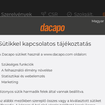
Szerelvények
CSR
Szolgált.
Magyar
Sütikkel kapcsolatos tájékoztatás
 BPE, DT-4.1.5-2 (DT-31), K=91, SF1, Rₐ 
A Dacapo sütiket használ a www.dacapo.com oldalon:
-
Szükséges funkciók
-
A felhasználói élmény növelése
-4.1.5-2 (DT-31), K=91, SF1, Rₐ Max. 0,51 µm
-
Statisztikai és webelemzés
-
Marketing
Bizonyos sütik harmadik felek által vannak beállítva.
Az alábbi mezőkben szereplő összes vagy a kiválasztott sütiket