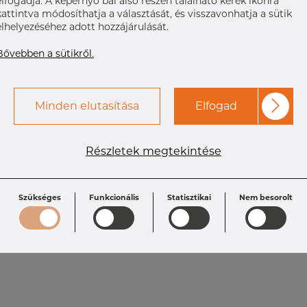
elfogadja. A képernyő bal alsó részén található kerek ikonra
kattintva módosíthatja a választását, és visszavonhatja a sütik
elhelyezéséhez adott hozzájárulását.
Bővebben a sütikről.
Minden elutasítása
Elfogad
Részletek megtekintése
Specifikáció
C: 6.4 mm
A: 90.9 mm
Size: 3"
Szükséges
Funkcionális
Statisztikai
Nem besorolt