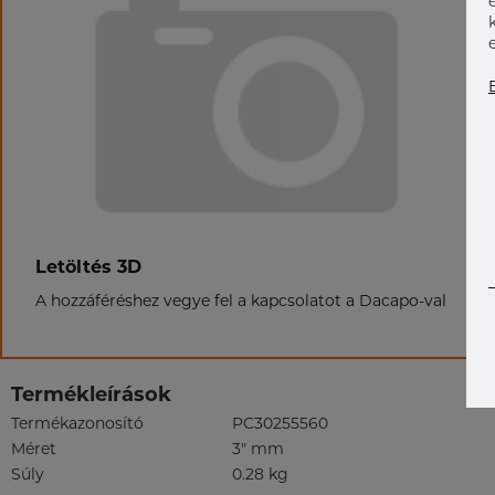
Letöltés 3D
A hozzáféréshez vegye fel a kapcsolatot a Dacapo-val
Termékleírások
Termékazonosító
PC30255560
Méret
3" mm
Súly
0.28 kg