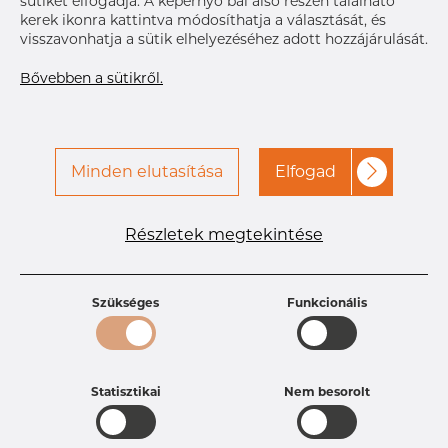
sütiket elfogadja. A képernyő bal alsó részén található
a kapcsolatot a Dacapo-
kerek ikonra kattintva módosíthatja a választását, és
val
visszavonhatja a sütik elhelyezéséhez adott hozzájárulását.
Bővebben a sütikről.
Minden elutasítása
Elfogad
Termékleírások
Részletek megtekintése
Termékazonosító
PB10254632
Méret
50,8 mm
Vastagság
1,65 mm
Szükséges
Funkcionális
Súly
0.42 kg
Statisztikai
Nem besorolt