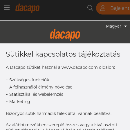
Bejelen
Csövek
Rudak
Lemezek
Szerelvények
Magyar
Szerelvények - Gyógyszeripari Fittingek
3/8" 9.53 X 0.89 Mm - Ív 45° WW,
Sütikkel kapcsolatos tájékoztatás
316L, ASME BPE, DT-4.1.1-4 (DT-8),
3/8", SF1, Rₐ Max. 0,51 Μm
A Dacapo sütiket használ a www.dacapo.com oldalon:
-
Szükséges funkciók
-
A felhasználói élmény növelése
B
50.8 mm
-
Statisztikai és webelemzés
R
28.6 mm
-
Marketing
Size
3/8"
Size
9.53 x 0.8
Bizonyos sütik harmadik felek által vannak beállítva.
OD x T
Az alábbi mezőkben szereplő összes vagy a kiválasztott
A hozzáféréshez vegye fel
Címke nyomtatása