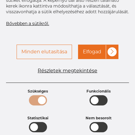
sütiket elfogadja. A képernyő bal alsó részén található
a kapcsolatot a Dacapo-
kerek ikonra kattintva módosíthatja a választását, és
val
visszavonhatja a sütik elhelyezéséhez adott hozzájárulását.
Bővebben a sütikről.
Minden elutasítása
Elfogad
Termékleírások
Részletek megtekintése
Termékazonosító
PB15251490
Méret
9,35 mm
Vastagság
0,89 mm
Szükséges
Funkcionális
Súly
0.02 kg
Statisztikai
Nem besorolt