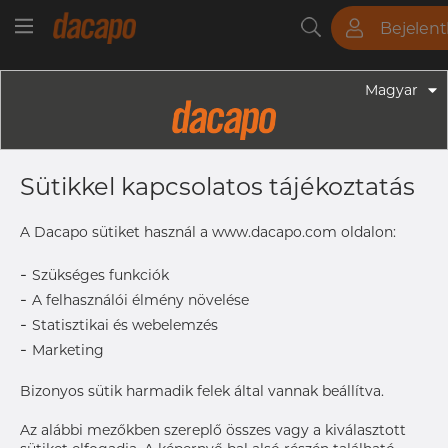
Bejelen
Csövek
Rudak
Lemezek
Szerelvények
Magyar
Szerelvények - Gyógyszeripari Fittingek
4" X 3" 101,6 X 76,2 X 2,11 X 1.65 Mm -
Sütikkel kapcsolatos tájékoztatás
Koncentrikus Szűkítő WW, 316L,
ASME BPE, DT-4.1.3-1 (DT-11C(b)),
A Dacapo sütiket használ a www.dacapo.com oldalon:
76,2, SF1, Rₐ Max. 0,51 Μm
-
Szükséges funkciók
-
A felhasználói élmény növelése
-
Statisztikai és webelemzés
OD x T
101.6 x 2
-
Marketing
OD2 x
76.2 x 1.
T2
Bizonyos sütik harmadik felek által vannak beállítva.
L
98.4 mm
Az alábbi mezőkben szereplő összes vagy a kiválasztott
Size
4" x 3"