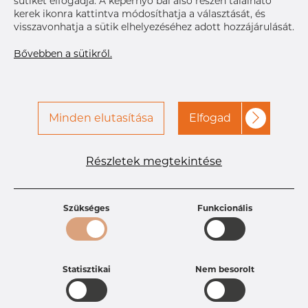
sütiket elfogadja. A képernyő bal alsó részén található
A hozzáféréshez vegye fel
Címke nyomtatása
kerek ikonra kattintva módosíthatja a választását, és
a kapcsolatot a Dacapo-
visszavonhatja a sütik elhelyezéséhez adott hozzájárulását.
val
Bővebben a sütikről.
KÉZBESÍTÉS
Aug 26, 2026
21
Sep 10, 2026
15
Minden elutasítása
Elfogad
Sep 17, 2026
9
Következő
szállítmány
Dec 17, 2026
5
Részletek megtekintése
RÉSZLETEK
Termékleírások
Szükséges
Funkcionális
Termékazonosító
PR10254920
Méret
101,6 mm
Vastagság
2,11-1,65 mm
Hosszúság
98,4 mm
Statisztikai
Nem besorolt
Súly
0.8 kg