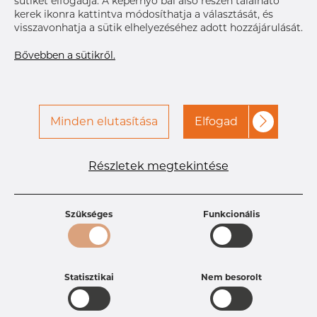
sütiket elfogadja. A képernyő bal alsó részén található
Size
25.4 x 1.
kerek ikonra kattintva módosíthatja a választását, és
OD x T
visszavonhatja a sütik elhelyezéséhez adott hozzájárulását.
A hozzáféréshez vegye fel
Címke nyomtatása
a kapcsolatot a Dacapo-
Bővebben a sütikről.
val
KÉZBESÍTÉS
Következő
Minden elutasítása
Elfogad
szállítmány
Nov 5, 2026
20
RÉSZLETEK
Részletek megtekintése
Termékleírások
Termékazonosító
PR12251919
Szükséges
Funkcionális
Méret
25,4 mm
Vastagság
1,65-1,65 mm
Súly
0.12 kg
Statisztikai
Nem besorolt