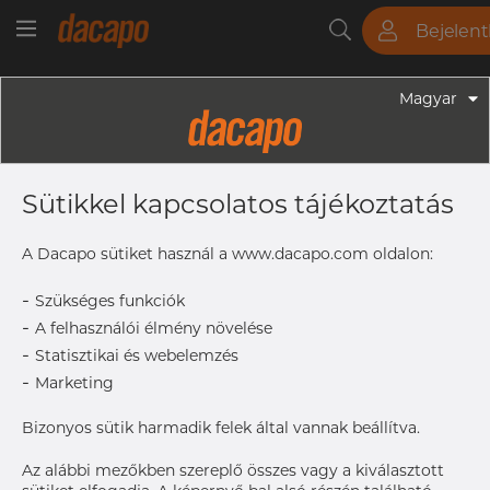
Bejelen
Csövek
Rudak
Lemezek
Szerelvények
Magyar
Szerelvények - Gyógyszeripari Fittingek
1" X 1/2" 25.4 X 12.7 X 1.65 X 1.65 Mm
Sütikkel kapcsolatos tájékoztatás
- Szűkítő, Koncentrikus CC, 316L,
ASME BPE, DT-4.1.3-3, 12,7, SF1, Rₐ
A Dacapo sütiket használ a www.dacapo.com oldalon:
Max. 0,51 Μm
-
Szükséges funkciók
-
A felhasználói élmény növelése
-
Statisztikai és webelemzés
Size
12.7 x 1.
-
Marketing
OD2 x
T2
Bizonyos sütik harmadik felek által vannak beállítva.
L
88.9 mm
Size
1" x 1/2"
Az alábbi mezőkben szereplő összes vagy a kiválasztott