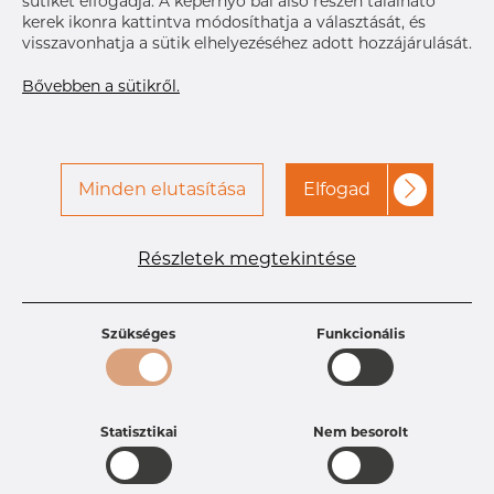
sütiket elfogadja. A képernyő bal alsó részén található
kerek ikonra kattintva módosíthatja a választását, és
visszavonhatja a sütik elhelyezéséhez adott hozzájárulását.
A hozzáféréshez vegye fel
Címke nyomtatása
a kapcsolatot a Dacapo-
Bővebben a sütikről.
val
Minden elutasítása
Elfogad
Részletek megtekintése
Termékleírások
Termékazonosító
PC10252940
Méret
25,4 mm
Szükséges
Funkcionális
Vastagság
1,65 mm
Hosszúság
28,6 mm
Súly
0.08 kg
Statisztikai
Nem besorolt