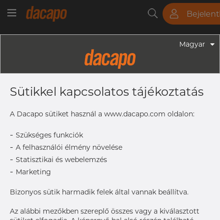
Bejelen
Csövek
Rudak
Lemezek
Szerelvények
Magyar
Szerelvények - Gyógyszeripari Fittingek
2" 50.8 X 1.65 L= 28.6 Mm K= 64.0
Sütikkel kapcsolatos tájékoztatás
Mm - Clamp Ferrule, 316L, ASME
BPE, DT-4.1.4-1 (DT-22B), K=64, SF1,
A Dacapo sütiket használ a www.dacapo.com oldalon:
Rₐ Max. 0,51 Μm
-
Szükséges funkciók
-
A felhasználói élmény növelése
-
Statisztikai és webelemzés
L
28.6 mm
-
Marketing
A
63.9 mm
Size
50.8 x 1.
Bizonyos sütik harmadik felek által vannak beállítva.
ODxT
Az alábbi mezőkben szereplő összes vagy a kiválasztott
Size
2"