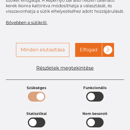
sütiket elfogadja. A képernyő bal alsó részén található
kerek ikonra kattintva módosíthatja a választását, és
visszavonhatja a sütik elhelyezéséhez adott hozzájárulását.
A hozzáféréshez vegye fel
Címke nyomtatása
a kapcsolatot a Dacapo-
Bővebben a sütikről.
val
Minden elutasítása
Elfogad
Részletek megtekintése
Termékleírások
Termékazonosító
PC10254632
Méret
50,8 mm
Szükséges
Funkcionális
Vastagság
1,65 mm
Hosszúság
28,6 mm
Súly
0.09 kg
Statisztikai
Nem besorolt