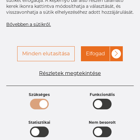
Címke nyomtatása
sütiket elfogadja. A képernyő bal alsó részén található
a kapcsolatot a Dacapo-
kerek ikonra kattintva módosíthatja a választását, és
val
visszavonhatja a sütik elhelyezéséhez adott hozzájárulását.
Bővebben a sütikről.
KÉZBESÍTÉS
Következő
szállítmány
Dec 17, 2026
115
RÉSZLETEK
Minden elutasítása
Elfogad
Részletek megtekintése
Termékleírások
Termékazonosító
PT10252385
Méret
19,05 mm
Szükséges
Funkcionális
Vastagság
1,65 mm
Súly
0.1 kg
Statisztikai
Nem besorolt