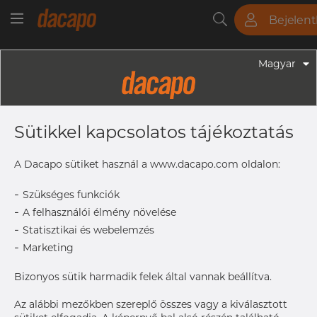
Bejelen
Csövek
Rudak
Lemezek
Szerelvények
Magyar
Szerelvények - Gyógyszeripari Fittingek
3/4" 19.05 X 1.65 Mm - T-Idom,
Sütikkel kapcsolatos tájékoztatás
Egyenlő WWW, 316L, ASME BPE,
DT-4.1.2-1 (DT-9), 3/4", SF1, Rₐ Max.
A Dacapo sütiket használ a www.dacapo.com oldalon:
0,51 Μm
-
Szükséges funkciók
-
A felhasználói élmény növelése
-
Statisztikai és webelemzés
C
50.8 mm
-
Marketing
OD x T
19.05 x 1
B
50.8 mm
Bizonyos sütik harmadik felek által vannak beállítva.
Size
3/4"
Az alábbi mezőkben szereplő összes vagy a kiválasztott
A hozzáféréshez vegye fel