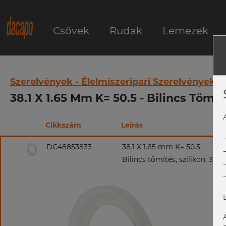
Csövek
Rudak
Lemezek
Szerelvények - Élelmiszeripari Szerelvények
38.1 X 1.65 Mm K= 50.5 - Bilincs Tömít
Cikkszám
Leírás
DC48853833
38.1 X 1.65 mm K= 50.5
Bilincs tömítés, szilikon, 3A, 