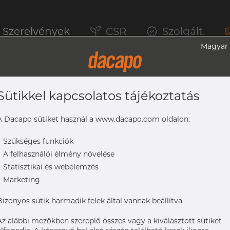
Szerelvények
CSR
Szolgált.
Magyar
Sütikkel kapcsolatos tájékoztatás
és, Szilikon, 3A, K=50,5
A Dacapo sütiket használ a www.dacapo.com oldalon:
-
Szükséges funkciók
-
A felhasználói élmény növelése
K=50,5
-
Statisztikai és webelemzés
-
Marketing
Bizonyos sütik harmadik felek által vannak beállítva.
Az alábbi mezőkben szereplő összes vagy a kiválasztott sütiket