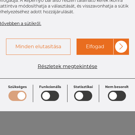
elfogadja. A képernyő bal alsó részén található kerek ikonra
kattintva módosíthatja a választását, és visszavonhatja a sütik
elhelyezéséhez adott hozzájárulását.
Bővebben a sütikről.
Minden elutasítása
Elfogad
Részletek megtekintése
Szükséges
Funkcionális
Statisztikai
Nem besorolt