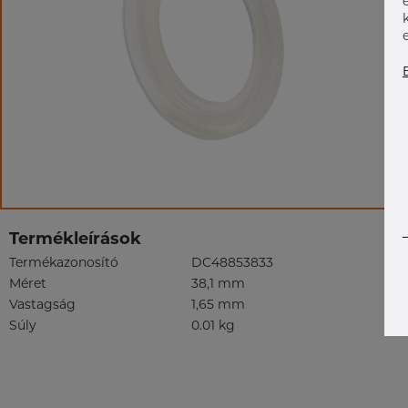
Termékleírások
Termékazonosító
DC48853833
Méret
38,1 mm
Vastagság
1,65 mm
Súly
0.01 kg