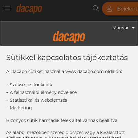
Bejelen
Csövek
Rudak
Lemezek
Szerelvények
Magyar
Szerelvények - Élelmiszeripari Szerelvények
DN 40 41.0 X 1.5 Mm - DIN 11864-2
Sütikkel kapcsolatos tájékoztatás
BBF, Blind Bund Flange, 1.4404, H3
A Dacapo sütiket használ a www.dacapo.com oldalon:
-
Szükséges funkciók
d11
53.7 mm
-
A felhasználói élmény növelése
d12
41 mm
-
Statisztikai és webelemzés
b1
11.5 mm
-
Marketing
d3
44.65 mm
d13
4 x Ø9 mm
Bizonyos sütik harmadik felek által vannak beállítva.
d1
38 mm
Az alábbi mezőkben szereplő összes vagy a kiválasztott
d2
48.66 mm