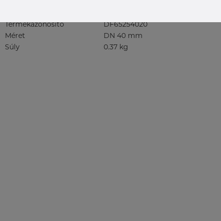
Termékleírások
Termékazonosító
DF65254020
Méret
DN 40 mm
Súly
0.37 kg