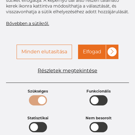
sütiket elfogadja. A képernyő bal alsó részén található
d6
53.6 mm
kerek ikonra kattintva módosíthatja a választását, és
1s
31 mm
visszavonhatja a sütik elhelyezéséhez adott hozzájárulását.
b2
10 mm
Bővebben a sütikről.
d
38.05 mm
d5
65 mm
c
46.5 mm
d4
49.55 mm
Minden elutasítása
Elfogad
d7
44.56 mm
h
45 mm
Részletek megtekintése
A hozzáféréshez vegye fel
Címke nyomtatása
a kapcsolatot a Dacapo-
val
Szükséges
Funkcionális
KÉZBESÍTÉS
Következő
szállítmány
Nov 9, 2026
10
Statisztikai
Nem besorolt
RÉSZLETEK